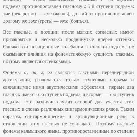
подъема противопоставлен гласному
ә
5-й ступени подъема:
эме
(лекарство) —
әме
(жизнь), долгий ээ противопоставлен
долгому
әә
:
ээхе
(греть)
—
әәхе
(бояться).
Все гласные, в позиции после мягких согласных имеют
призакрытые и несколько продвинутые вперед оттенки.
Однако эти позиционные колебания в степени подъема не
оказывают влияния на фонематическую сущность гласных,
поэтому являются оттенковыми.
Фонемы
а
,
аа
;
ә
,
әә
являются гласными переднерядной
артикуляции, различаются только ступенями подъема и
связаннымис ними акустическими эффектами ̶ первые два
гласных имеют 6-ю ступень подъема, а вторые — 5-ю ступень
подъема. Это различие служит основой для участия этих
гласных в словах различных сингармонических рядов. Таким
образом, сингармонические и артикуляционные ряды в
отношении этих гласных не совпадают. Поэтому гласные
фонемы калмыцкого языка, противопоставленные по степени