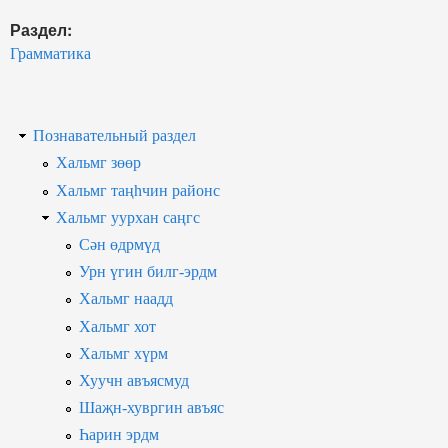
Раздел:
Грамматика
Познавательный раздел
Хальмг зөөр
Хальмг таңһчин районс
Хальмг уурхан саңгс
Сән өдрмүд
Урн үгин билг-эрдм
Хальмг наадд
Хальмг хот
Хальмг хүрм
Хуучн авъясмуд
Шаҗн-хувргин авъяс
Һарин эрдм