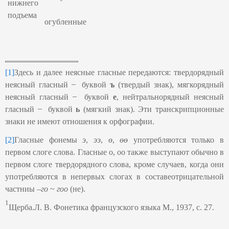
нижнего
подъема
огубленные
[1]
Здесь и далее неясные гласные передаются: твердорядный
неясный гласный ̶ буквой
ъ
(твердый знак), мягкорядный
неясный гласный ̶ буквой
е
, нейтральнорядный неясный
гласный ̶ буквой
ь
(мягкий знак). Эти транскрипционные
знаки не имеют отношения к орфографии.
[2]
Гласные фонемы
э
,
ээ
,
ө
,
өө
употребляются только в
первом слоге слова. Гласные о, оо также выступают обычно в
первом слоге твердорядного слова, кроме случаев, когда они
употребляются в непервых слогах в составеотрицательной
частниы –
го
~
гоо
(не).
1
Щерба.Л. В. Фонетика французского языка М., 1937, с. 27.