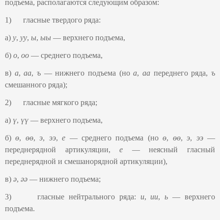
подъема, располагаются следующим образом:
1) гласные твердого ряда:
а)
у
,
уу
,
ы
,
ыы
— верхнего подъема,
б)
о
,
оо
— среднего подъема,
в)
а
,
аа
,
ъ
— нижнего подъема (но
а
,
аа
переднего ряда,
ъ
смешанного ряда);
2) гласные мягкого ряда;
а)
ү
,
үү
— верхнего подъема,
б)
ө
,
өө
,
э
,
ээ
,
е
— среднего подъема (но
ө
,
өө
,
э
,
ээ
—
переднерядной артикуляции,
е
— неясный гласный
переднерядной и смешанорядной артикуляции),
в)
ә
,
әә
— нижнего подъема;
3) гласные нейтрального ряда:
и
,
ии
,
ь
— верхнего
подъема.