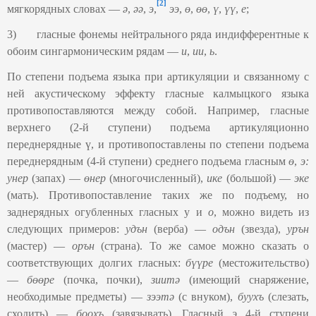
[2]
мягкорядных словах —
ә
,
әә
,
э
,
ээ
,
ө
,
өө
,
ү
,
үү
,
е
;
3) гласные фонемы нейтрального ряда индифферентные к
обоим сингармоническим рядам —
и
,
ии
,
ь
.
По степени подъема языка при артикуляции и связанному с
ней акустическому эффекту гласные калмыцкого языка
противопоставляются между собой. Например, гласные
верхнего (2-й ступени) подъема артикуляционно
переднерядные ү, и противопоставлены по степени подъема
переднерядным (4-й ступени) среднего подъема гласным
ө
,
э:
унер
(запах) —
өнер
(многочисленный),
ике
(большой) —
эке
(мать). Противопоставление таких же по подъему, но
заднерядных огубленных гласных у и
о
, можно видеть из
следующих примеров:
удън
(верба) —
одън
(звезда),
урън
(мастер) —
орън
(страна). То же самое можно сказать о
соответствующих долгих гласных:
бүүре
(местожительство)
—
бөөре
(почка, почки),
зиитә
(имеющий снаряжение,
необходимые предметы) —
зээтә
(с внуком),
буухъ
(слезать,
сходить) —
боохъ
(завязывать). Гласный
э
4-й ступени