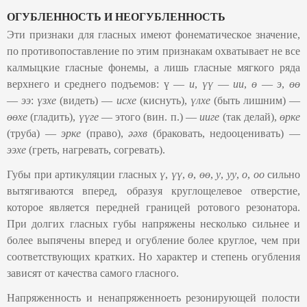
ОГУБЛЕННОСТЬ И НЕОГУБЛЕННОСТЬ
Эти признаки для гласных имеют фонематическое значение,
по противопоставление по этим признакам охватывает не все
калмыцкие гласные фонемы, а лишь гласные мягкого ряда
верхнего и среднего подъемов: ү —
и
,
үү
—
ии
,
ө
—
э
,
өө
—
ээ
:
үзхе
(видеть) —
исхе
(киснуть),
үлхе
(быть лишним) —
өөхе
(гладить),
үүге
— этого (вин. п.) —
ииге
(так делай),
өрке
(труба) —
эрке
(право),
әәхв
(браковать, недооценивать) —
ээхе
(греть, нагревать, согревать).
Губы при артикуляции гласных
ү
,
үү
,
ө
,
өө
,
у
,
уу
,
о
,
оо
сильно
вытягиваются вперед, образуя круглощелевое отверстие,
которое является передней границей ротового резонатора.
При долгих гласных губы напряжены несколько сильнее и
более выпячены вперед и огубление более круглое, чем при
соответствующих кратких. Но характер и степень огубления
зависят от качества самого гласного.
Напряженность и ненапряженноеть резонирующей полости