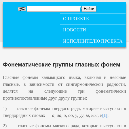
ГЛАВНОЕ МЕНЮ
ГЛАВНАЯ
О ПРОЕКТЕ
НОВОСТИ
ИСПОЛНИТЕЛЮ ПРОЕКТА
Фонематические группы гласных фонем
Гласные фонемы калмыцкого языка, включая и неясные
гласные, в зависимости от сингармонической рядности,
делятся на следующие три фонематически
противопоставленные друг другу группы:
1) гласные фонемы твердого ряда, которые выступают в
твердорядных словах —
а
,
аа
,
о
,
оо
,
у
,
уу
,
ы
,
ыы
,
ъ
[1]
;
2) гласные фонемы мягкого ряда, которые выступают в