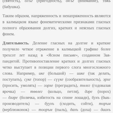
(святость),
ол'ьг
(пригодность),
он'ьг
(внимание), ээжь
(бабушка).
Таким образом, напряженность и ненапряженность являются
в калмыцком языке фонематическими признаками гласных
полного образования долгих, кратких и неясных гласных
фонем.
Длительность.
Деление гласных на долгие и краткие
получило четкое отражение в калмыцкой графике более
трехсот лет назад в «Ясном письме», созданном Зая-
панднтой. Противопоставление кратких и долгих гласных
четко выступает в позиции первого слога многосложного
слова. Например,
ике
(большой) —
иике
(так делать,
поступать),
суке
(топор) —
с
үүке
(сообразительность),
эрхе
(просить, умолять) —
ээрхе
(преградить),
т
ө
ле
г
(годовалая
ярочка) —
төөлег
(кольцо, петля),
дәре
(порох)
—
дәәре
(болячка, избитость на спине лошади),
бухъ
(бык-
производитель) —
буухъ
(сходить, сойти),
торъм
(верблюжонок)
—
тооръм
(пыль),
дахъ
(доха)
—
даахъ