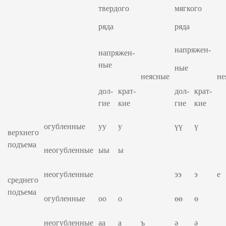
твердого
мягкого
ряда
ряда
напряжен-
напряжен-
ные
ные
неясные
не
дол-
крат-
дол-
крат-
гие
кие
гие
кие
огубленные
уу
у
үү
ү
верхнего
подъема
неогубленные
ыы
ы
неогубленные
ээ
э
е
среднего
подъема
огубленные
оо
о
өө
ө
неогубленные
аа
а
ъ
ә
ә