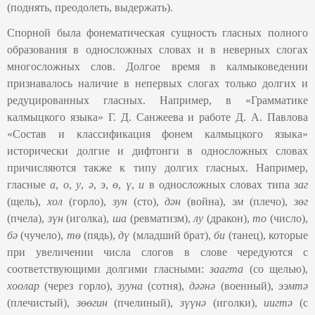
(поднять, преодолеть, выдержать).
Спорной была фонематическая сущность гласных полного
образования в односложных словах и в неверных слогах
многосложных слов. Долгое время в калмыковедении
признавалось наличие в непервых слогах только долгих и
редуцированных гласных. Например, в «Грамматике
калмыцкого языка» Г. Д. Санжеева и работе Д. А. Павлова
«Состав и классификация фонем калмыцкого языка»
исторически долгие и дифтонги в односложных словах
причисляются также к типу долгих гласных. Например,
гласные
а
,
о
,
у
,
ә
,
э
,
ө
,
ү
,
и
в односложных словах типа
заг
(щель),
хол
(горло),
зун
(сто),
дән
(война),
эм
(плечо),
зөг
(пчела),
з
ү
н
(иголка),
ша
(ревматизм),
лу
(дракон),
то
(число),
бә
(чучело),
тө
(пядь),
дү
(младший брат),
би
(танец), которые
при увеличении числа слогов в слове чередуются с
соответствующими долгими гласными:
заагта
(со щелью),
хоолар
(через горло),
зууна
(сотня),
дәәнә
(военный),
ээмтә
(плечистый),
зөөгин
(пчелиный),
зүүнә
(иголки),
иигтә
(с