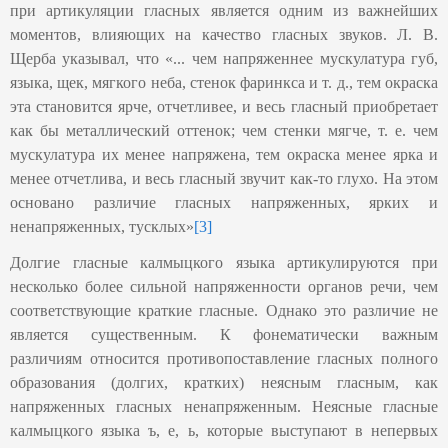
при артикуляции гласных является одним из важнейших
моментов, влияющих на качество гласных звуков. Л. В.
Щерба указывал, что «... чем напряженнее мускулатура губ,
языка, щек, мягкого неба, стенок фаринкса и т. д., тем окраска
эта становится ярче, отчетливее, и весь гласный приобретает
как бы металлический оттенок; чем стенки мягче, т. е. чем
мускулатура их менее напряжена, тем окраска менее ярка и
менее отчетлива, и весь гласный звучит как-то глухо. На этом
основано различие гласных напряженных, ярких и
ненапряженных, тусклых»
[3]
Долгие гласные калмыцкого языка артикулируются при
несколько более сильной напряженности органов речи, чем
соответствующие краткие гласные. Однако это различие не
является существенным. К фонематически важным
различиям относится противопоставление гласных полного
образования (долгих, кратких) неясным гласным, как
напряженных гласных ненапряженным. Неясные гласные
калмыцкого языка ъ, е, ь, которые выступают в непервых