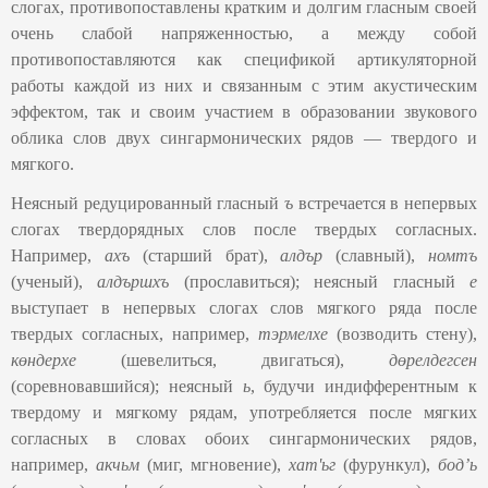
слогах, противопоставлены кратким и долгим гласным своей
очень слабой напряженностью, а между собой
противопоставляются как спецификой артикуляторной
работы каждой из них и связанным с этим акустическим
эффектом, так и своим участием в образовании звукового
облика слов двух сингармонических рядов — твердого и
мягкого.
Неясный редуцированный гласный
ъ
встречается в непервых
слогах твердорядных слов после твердых согласных.
Например,
ахъ
(старший брат),
алдър
(славный),
номтъ
(ученый),
алдършхъ
(прославиться); неясный гласный
е
выступает в непервых слогах слов мягкого ряда после
твердых согласных, например,
тэрмелхе
(возводить стену),
көндерхе
(шевелиться, двигаться),
дөрелдегсен
(соревновавшийся); неясный
ь
, будучи индифферентным к
твердому и мягкому рядам, употребляется после мягких
согласных в словах обоих сингармонических рядов,
например,
акчьм
(миг, мгновение),
хат'ьг
(фурункул),
бод’ь