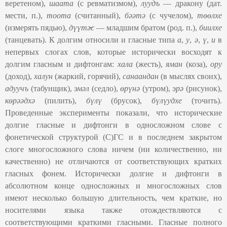
веретеном),
шаата
(с ревматизмом),
луудъ
— дракону (дат.
мести, п.),
тоота
(считанный),
бәәтә
(с чучелом),
төөлхе
(измерять пядью),
дүүтә̶с
—
младшим братом (род. п.),
биилхе
(танцевать). К долгим относили и гласные типа
а
,
у
,
ә
,
ү
,
и
в
непервых слогах слов, которые исторически восходят к
долгим гласным и дифтонгам:
хала
(жесть),
яман
(коза),
ору
(доход),
халун
(жаркий, горячий),
санаандан
(в мыслях своих),
адуучъ
(табунщик),
эмәл
(седло),
өрүнә
(утром),
эрә
(рисунок),
көрәәдхә
(пилить),
бүлү
(брусок),
бүлүудхе
(точить).
Проведенные эксперименты показали, что исторические
долгие гласные и дифтонги в односложном слове с
фонетической структурой (С)ГС и в последнем закрытом
слоге многосложного слова ничем (ни количественно, ни
качественно) не отличаются от соответствующих кратких
гласных фонем. Исторически долгие и дифтонги в
абсолютном конце односложных и многосложных слов
имеют несколько большую длительность, чем краткие, но
носителями языка также отождествляются с
соответствующими краткими гласными. Гласные полного