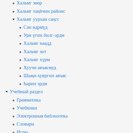
Хальмг зөөр
Хальмг таңһчин районс
Хальмг уурхан саңгс
Сән өдрмүд
Урн үгин билг-эрдм
Хальмг наадд
Хальмг хот
Хальмг хүрм
Хуучн авъясмуд
Шаҗн-хувргин авъяс
Һарин эрдм
Учебный раздел
Грамматика
Учебники
Электронная библиотека
Словари
Игры