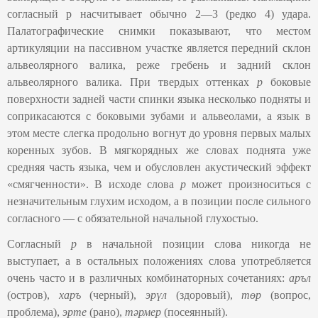
согласный р насчитывает обычно 2—3 (редко 4) удара.
Палатографические снимки показывают, что местом
артикуляции на пассивном участке является передний склон
альвеолярного валика,
реже гребень и задний склон
альвеолярного валика. При твердых оттенках
р
боковые
поверхности задней части спинки языка несколько подняты и
соприкасаются с боковыми зубами и альвеолами, а язык в
этом месте слегка продольно вогнут до уровня первых малых
коренных зубов. В мягкорядных же словах поднята уже
средняя часть языка, чем и обусловлен акустический эффект
«смягченности». В исходе слова
р
может произноситься с
незначительным глухим исходом, а в позиции после сильного
согласного — с обязательной начальной глухостью.
Согласный
р
в начальной позиции слова никогда не
выступает, а в остальных положениях слова употребляется
очень часто и в различных комбинаторных сочетаниях:
аръл
(остров),
харъ
(черный),
эрүл
(здоровый),
төр
(вопрос,
проблема),
эрте
(рано),
тәрмер
(посеянный).