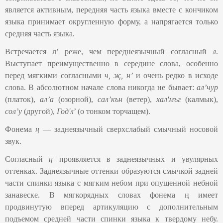
является активным, передняя часть языка вместе с кончиком
языка принимает округленную форму, а напрягается только
средняя часть языка.
Встречается лʼ реже, чем переднеязычный согласный
л
.
Выступает преимущественно в середине слова, особенно
перед мягкими согласными
ч, җ, нʼ
и очень редко в исходе
слова. В абсолютном начале слова никогда не бывает:
ал’чур
(платок),
ал’а
(озорной),
сал’кън
(ветер),
хал'мъг
(калмык),
сол’у
(другой),
Год'л
’ (о тонком торчащем).
Фонема
ң
— заднеязычный сверхслабый смычный носовой
звук.
Согласный
ң
проявляется в заднеязычных и увулярных
оттенках. Заднеязычные оттенки образуются смычкой задней
части спинки языка с мягким небом при опущенной небной
занавеске. В мягкорядных словах фонема ң имеет
продвинутую вперед артикуляцию с дополнительным
подъемом средней части спинки языка к твердому небу.