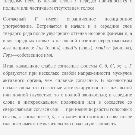
твердому небу. В начале слова
Г
нередко произносится с
полным или частичным отсутствием голоса.
Согласный
Г
имеет ограниченное позиционное
употребление. Встречается в начале и в середине слов
твердого ряда после увулярного оттенка носовой фонемы ң, а
в мягкорядных словах в начальной позиции перед гласными
ә,
әә
например:
Г
ал
(огонь),
шаңГ
ъ
(ковы),
моңГъл
(монгол),
Гә
р
ә
—собственное имя.
Итак, калмыцкие слабые согласные фонемы
б,
д
, дʼ, җ, г, Г
образуются при несколько слабой напряженности мускулов
активного органа, чем сильные согласные. В абсолютном
начале слова эти согласные артикулируются то с начальной
или полной глухостью, то с полной звонкостью; в середине
слова в интервокальном положении или в соседстве со
сверхслабыми согласными — при наличии работы голосовых
связок, а согласные
б, д
, г в конечной позиции слова после
гласного имеют незначительную начальную звонкость.