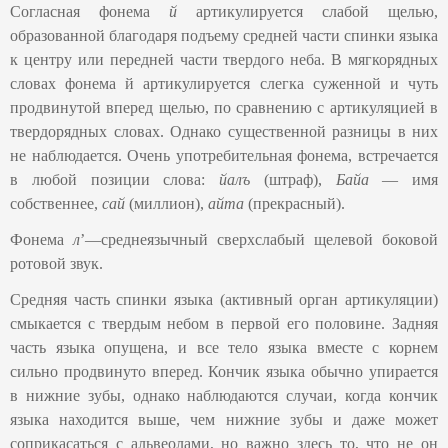
Согласная фонема
й
артикулируется слабой щелью,
образованной благодаря подъему средней части спинки языка
к центру или передней части твердого неба. В мягкорядных
словах фонема й артикулируется слегка суженной и чуть
продвинутой вперед щелью, по сравнению с артикуляцией в
твердорядных словах. Однако существенной разницы в них
не наблюдается. Очень употребительная фонема, встречается
в любой позиции слова:
йалъ
(штраф),
Байа
— имя
собственнее,
сай
(миллион),
айта
(прекрасный).
Фонема
л
’―среднеязычный сверхслабый щелевой боковой
ротовой звук.
Средняя часть спинки языка (активный орган артикуляции)
смыкается с твердым небом в первой его половине. Задняя
часть языка опущена, и все тело языка вместе с корнем
сильно продвинуто вперед. Кончик языка обычно упирается
в нижние зубы, однако наблюдаются случаи, когда кончик
языка находится выше, чем нижние зубы и даже может
соприкасаться с альвеолами, но важно здесь то, что не он