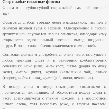
Сверхслабые согласные фонемы
Фонемам — губно-губной сверхслабый смычный носовой
звук.
Образуется слабой, гораздо менее напряженной, чем при
б
смычкой нижней губы с верхней. Одновременно с губной
артикуляцией опускается небная занавеска, благодаря чему
открывается одноканальный носовой выход воздушной
струи. В конце слова обычно заканчивается имплозией.
Согласная фонема м употребляется очень часто, выступает в
любой позиции слова и в различных комбинаторных
сочетаниях:
мана
(наш),
амън
(рот),
хадъм
(родня по мужу
жене),
амтън
(вкус),
җомба
(калмыцкий чай),
ээдмег
(творог),
модън
(палка),
мухла
(раб, холоп, невольник).
В исходе слова и перед некоторыми согласными м
произносится имплозивно. В абсолютном исходе слова м
часто артикулируется с глухим исходом, а в абсолютном
начале слова, хотя несколько реже, с глухим началом.