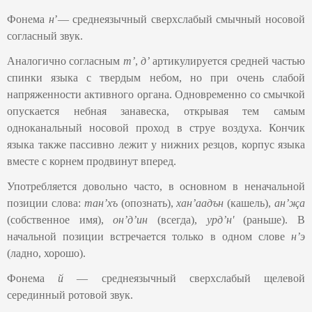
Фонема
н
ʼ― среднеязычный сверхслабый смычный носовой
согласный звук.
Аналогично согласным
тʼ
,
д’
артикулируется средней частью
спинки языка с твердым небом, но при очень слабой
напряженности активного органа. Одновременно со смычкой
опускается небная занавеска, открывая тем самым
одноканальный носовой проход в струе воздуха. Кончик
языка также пассивно лежит у нижних резцов, корпус языка
вместе с корнем продвинут вперед.
Употребляется довольно часто, в основном в неначальной
позиции слова:
танʼхъ
(опознать),
хан’аадън
(кашель),
ан’җа
(собственное имя),
он’д’ин
(всегда),
урд’н'
(раньше). В
начальной позиции встречается только в одном слове
нʼэ
(ладно, хорошо).
Фонема
й
— среднеязычный сверхслабый щелевой
серединный ротовой звук.