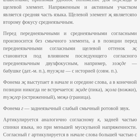
щелевой элемент. Напряженным и активным участком
является средняя часть языка. Щелевой элемент җ являетсяпо
второму фокусу среднеязычным.
Перед переднеязычными и среднеязычными согласными
произносится без смычного элемента, а в позиции перед
переднеязычными согласными щелевой оттенок
җ
становится под влиянием последующего согласного
переднеязычным двухфокусным, например,
ээҗде
—
бабушке (дат.-м. п.),
тууҗла
— с историей (совм. п.).
Фонема
җ
выступает в начале и середине слова, а в конечной
позиции никогда не встречается:
җиде
(пика),
җола
(вожжи),
түҗгер
(остриженный), меҗә (граница).
Фонема
г
— заднеязычный слабый смычный ротовой звук.
Артикулируется аналогично согласному
к
, задней частью
спинки языка, но при меньшей мускульной напряженности.
Согласный г артикулируется в начале слова большей частью с