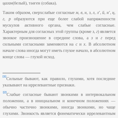
цаган
(белый), тәәген (собака).
Таким образом, сверхслабые согласные
м
,
в
,
н
,
з
,
л
,
л
’,
й
,
н
’,
ң
,
г
,
р
образуются при еще более слабой напряженности
мускулов активного органа, чем слабые согласные.
Характерным для согласных этой группы (кроме
з
,
г
) является
звонкое произношение в середине слова, а
з
и
г
перед
сильными согласными заменяются на
с
и
х
. В абсолютном
начале слова иногда могут иметь глухое начало, в абсолютном
конце слова — глухой исход.
[1]
Сильные бывают, как правило, глухими, хотя последние
указывают на иррелевантные признаки.
[2]
Слабые согласные бывают звонкими в интервокальном
положении, а в инициальном и конечном положениях —
обычно частично звонкими, иногда звонкими, но чаще
глухими. Звонкость является фонематически иррелевантным