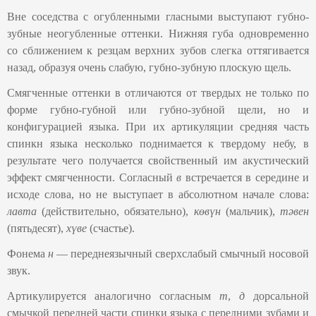
Вне соседства с огубленными гласными выступают губно-
зубные неогубленные оттенки. Нижняя губа одновременно
со сближением к резцам верхних зубов слегка оттягивается
назад, образуя очень слабую, губно-зубную плоскую щель.
Смягченные оттенки в отличаются от твердых не только по
форме губно-губной или губно-зубной щели, но и
конфигурацией языка. При их артикуляции средняя часть
спинкн языка несколько поднимается к твердому небу, в
результате чего получается свойственный им акустический
эффект смягченности. Согласный
в
встречается в середине и
исходе слова, но не выступает в абсолютном начале слова:
лавта
(действительно, обязательно),
көвүн
(мальчик),
тәвен
(пятьдесят),
хүве
(счастье).
Фонема
н
— переднеязычный сверхслабый смычный носовой
звук.
Артикулируется аналогично согласным
т
,
д
дорсальной
смычкой передней части спинки языка с передними зубами и