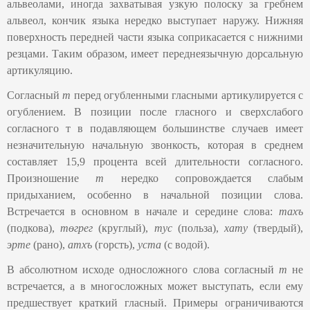
альвеолами, иногда захватывая узкую полоску за гребнем
альвеол, кончик языка нередко выступает наружу. Нижняя
поверхность передней части языка соприкасается с нижними
резцами. Таким образом, имеет переднеязычную дорсальную
артикуляцию.
Согласный
т
перед огубленными гласными артикулируется с
огублением. В позиции после гласного и сверхслабого
согласного т в подавляющем большинстве случаев имеет
незначительную начальную звонкость, которая в среднем
составляет 15,9 процента всей длительности согласного.
Произношение
т
нередко сопровождается слабым
придыханием, особенно в начальной позиции слова.
Встречается в основном в начале и середине слова:
тахъ
(подкова),
төгрег
(круглый),
тус
(польза),
хату
(твердый),
эрте
(рано),
атхъ
(горсть),
уста
(с водой).
В абсолютном исходе односложного слова согласный
т
не
встречается, а в многосложных может выступать, если ему
предшествует краткий гласный. Примеры ограничиваются