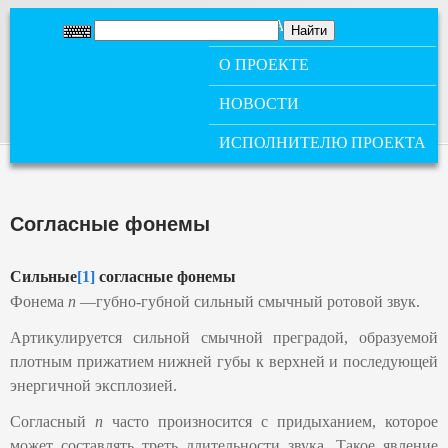
ГЛАВНОЕ МЕНЮ
ГЛАВНАЯ
О ПРОЕКТЕ
НОВОСТИ
ИСПОЛНИТЕЛЮ ПРОЕКТА
Согласные фонемы
Сильные
[1]
согласные фонемы
Фонема
п
―губно-губной сильный смычный ротовой звук.
Артикулируется сильной смычной преградой, образуемой
плотным прижатием нижней губы к верхней и последующей
энергичной эксплозией.
Согласный
п
часто произносится с придыханием, которое
может составлять треть длительности звука. Такое явление