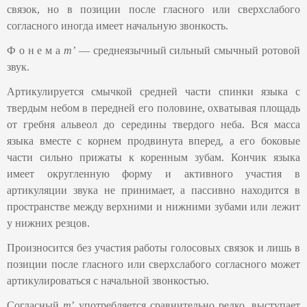
связок, но в позиции после гласного или сверхслабого
согласного иногда имеет начальную звонкость.
Ф о н е м а
т’
— среднеязычный сильный смычный ротовой
звук.
Артикулируется смычкой средней части спинки языка с
твердым небом в передней его половине, охватывая площадь
от гребня альвеол до середины твердого неба. Вся масса
языка вместе с корнем продвинута вперед, а его боковые
части сильно прижаты к коренным зубам. Кончик языка
имеет округленную форму и активного участия в
артикуляции звука не принимает, а пассивно находится в
пространстве между верхними и нижними зубами или лежит
у нижних резцов.
Произносится без участия работы голосовых связок и лишь в
позиции после гласного или сверхслабого согласного может
артикулироваться с начальной звонкостью.
Согласный
т
ʼ употребляется сравнительно редко, выступает