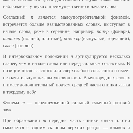
наблюдается у звука
п
преимущественно в начале слова.
Согласный
п
является малоупотребительной фонемой,
встречается больше взаимствованных словах, выступает в
начале слова, реже в середине, например:
панър
(фонарь),
пинтхер
(полный, плотный),
помпхър
(выпуклый, торчащий),
сәәпә
(растяпа).
В интервокальном положении
п
артикулируется несколько
слабее, чем в начале слова или перед сильным согласным. В
позиции после гласного или сверхслабого согласного п имеет
незначительную начальную звонкость. В мягкорядных словах
п имеет дополнительный подъем средней части спинки языка
к твердому небу.
Фонема
т
— переднеязычный сильный смычный ротовой
звук.
При образовании
т
передняя часть спинки языка плотно
смыкается с задним склоном верхних резцов — клыков и