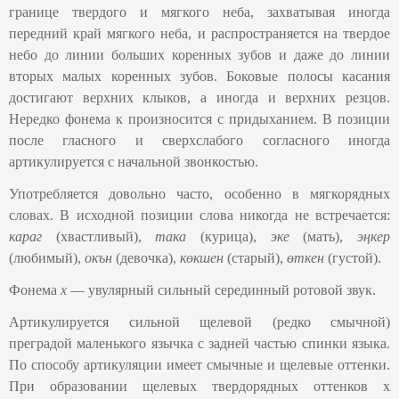
границе твердого и мягкого неба, захватывая иногда
передний край мягкого неба, и распространяется на твердое
небо до линии больших коренных зубов и даже до линии
вторых малых коренных зубов. Боковые полосы касания
достигают верхних клыков, а иногда и верхних резцов.
Нередко фонема к произносится с придыханием. В позиции
после гласного и сверхслабого согласного иногда
артикулируется с начальной звонкостью.
Употребляется довольно часто, особенно в мягкорядных
словах. В исходной позиции слова никогда не встречается:
караг
(хвастливый),
така
(курица),
эке
(мать),
эңкер
(любимый),
окън
(девочка),
көкшен
(старый),
өткен
(густой).
Фонема
х
— увулярный сильный серединный ротовой звук.
Артикулируется сильной щелевой (редко смычной)
преградой маленького язычка с задней частью спинки языка.
По способу артикуляции имеет смычные и щелевые оттенки.
При образовании щелевых твердорядных оттенков х