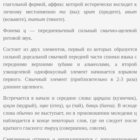
глагольной формой, аффикс которой исторически восходит к
личному местоимению
та
(вы):
ирит
(придите),
авыт
(возьмите),
татыт
(тяните).
Фонема
ц
— переднеязычный сильный смычно-щелевой
ротовой звук.
Состоит из двух элементов, первый из которых образуется
сильной дорсальной смычкой передней части спинки языка с
передними верхними зубами и альвеолами, а второй
узкощелевой однофокусный элемент начинается взрывом
первого. Смычный элемент (приблизительно в 2-3 раза)
длиннее щелевого.
Встречается в начале и середине слова:
царцаха
(кузнечик),
цэцэн
(мудрый),
эцке
(отец),
цә
(чай),
бакцъ
(бахча). В исходе
слова обычно не выступает, но в произношении молодежи ц
наблюдается в конце некоторых слов, где он следует после
краткого гласного:
төрүц
(совершенно, совсем).
Смягченные оттенки
ц
артикулируются с дополнительным