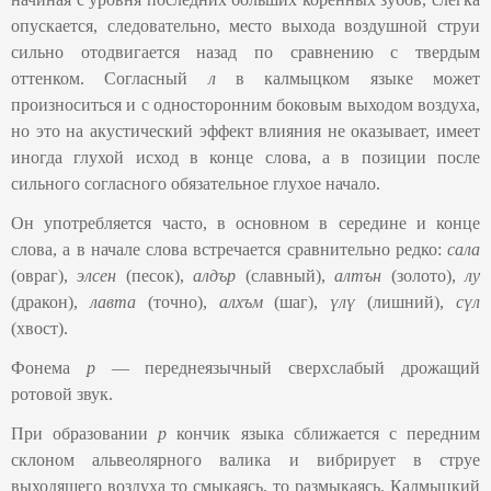
опускается, следовательно, место выхода воздушной струи
сильно отодвигается назад по сравнению с твердым
оттенком. Согласный
л
в калмыцком языке может
произноситься и с односторонним боковым выходом воздуха,
но это на акустический эффект влияния не оказывает, имеет
иногда глухой исход в конце слова, а в позиции после
сильного согласного обязательное глухое начало.
Он употребляется часто, в основном в середине и конце
слова, а в начале слова встречается сравнительно редко:
сала
(овраг),
элсен
(песок),
алдър
(славный),
алтън
(золото),
лу
(дракон),
лавта
(точно),
алхъм
(шаг),
үлү
(лишний),
сүл
(хвост).
Фонема
р
— переднеязычный сверхслабый дрожащий
ротовой звук.
При образовании
р
кончик языка сближается с передним
склоном альвеолярного валика и вибрирует в струе
выходящего воздуха то смыкаясь, то размыкаясь. Калмыцкий