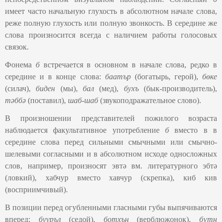
имеет часто начальную глухость в абсолютном начале слова,
реже полную глухость или полную звонкость. В середине же
слова произносится всегда с наличием работы голосовых
связок.
Фонема
б
встречается в основном в начале слова, редко в
середине и в конце слова:
баатър
(богатырь, герой),
бөке
(силач),
биден
(мы),
бал
(мед),
бухъ
(бык-производитель),
тәббә
(поставил),
шаб
-
шаб
(звукоподражательное слово).
В произношении представителей пожилого возраста
наблюдается факультативное употребление
б
вместо в в
середине слова перед сильными смычными или смычно-
шелевыми согласными и в абсолютном исходе односложных
слов, например, произносят эвтә вм. литературного эбтә
(ловкий), хабчур вместо хавчур (скрепка), киб кив
(восприимчивый).
В позиции перед огубленными гласными губы выпячиваются
вперед;
бууръл
(седой),
ботхън
(верблюжонок),
бүтн