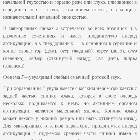
начальной глухостью и гораздо реже или глухо, или звонко; в
середине слова — всегда с наличием голоса, а в конце с
незначительной начальной звонкостью.
В мягкорядных словах
г
встречается во всех позициях и в
различных сочетаниях и имеет продвинутую вперед
артикуляцию, а в твердорядных — в основном в середине и
конце слова:
гэр
(дом),
өгер
(жадный),
кэрег
(дело),
өлгә
(пеленка),
гедгер
(откинутый назад),
уга
(нет),
таръг
(закваска).
Фонема
Г
―увулярный слабый смычный ротовой звук.
При образовании
Г
увула вместе с мягким небом смыкается с
задней частью спинки языка, которая в свою очередь
несколько поднимается к нему, но активным органом
артикуляции является маленький язычок. Кончик языка
может лежать у нижних резцов или быть оттянутым назад.
Для мягкорядных оттенков характерна продвинутая вперед
артикуляция с подъемом средней части спинки языка к