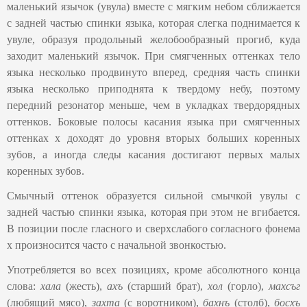
маленький язычок (увула) вместе с мягким небом сближается
с задней частью спинки языка, которая слегка поднимается к
увуле, образуя продольный желобообразный прогиб, куда
заходит маленький язычок. При смягченных оттенках тело
языка несколько продвинуто вперед, средняя часть спинки
языка несколько приподнята к твердому небу, поэтому
передний резонатор меньше, чем в укладках твердорядных
оттенков. Боковые полосы касания языка при смягченных
оттенках х доходят до уровня вторых больших коренных
зубов, а иногда следы касания достигают первых малых
коренных зубов.
Смычный оттенок образуется сильной смычкой увулы с
задней частью спинки языка, которая при этом не вгибается.
В позиции после гласного и сверхслабого согласного фонема
х произносится часто с начальной звонкостью.
Употребляется во всех позициях, кроме абсолютного конца
слова:
х
ала
(жесть),
ахъ
(старший брат),
хол
(горло),
махсъг
(любящий мясо),
захта
(с воротником),
бахнъ
(столб),
босхъ