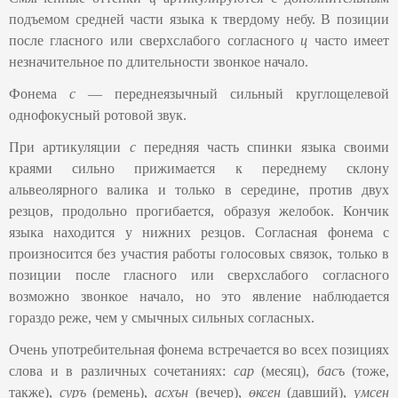
подъемом средней части языка к твердому небу. В позиции
после гласного или сверхслабого согласного
ц
часто имеет
незначительное по длительности звонкое начало.
Фонема
с
—
переднеязычный сильный круглощелевой
однофокусный ротовой звук.
При артикуляции
с
передняя часть спинки языка своими
краями сильно прижимается к переднему склону
альвеолярного валика и только в середине, против двух
резцов, продольно прогибается, образуя желобок. Кончик
языка находится у нижних резцов. Согласная фонема с
произносится без участия работы голосовых связок, только в
позиции после гласного или сверхслабого согласного
возможно звонкое начало, но это явление наблюдается
гораздо реже, чем у смычных сильных согласных.
Очень употребительная фонема встречается во всех позициях
слова и в различных сочетаниях:
сар
(месяц),
басъ
(тоже,
также),
суръ
(ремень),
асхън
(вечер),
өксен
(давший),
үмсен