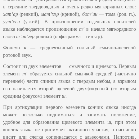
в середине твердорядных и очень редко мягкорядных слов:
хатʼар
(редкий),
матʼхър
(кривой),
ботʼин
— тома (род. п.),
уут’хън
(узкий). В произношении отдельных носителей
языка наблюдается произношение
т’
в начале мягкорядного
слова
т’ин’гер
ровный (орфограмма—тиньгр).
Фонема
ч
― среднеязычный сильный смычно-щелевой
ротовой звук.
Состоит из двух элементов — смычного и щелевого. Первым
элемент
т
ʼ образуется сильной смычкой средней (частично
передней) части спинки языка с твердым небом, а взрывом
его начинается второй щелевой двухфокусный (со вторым
средним фокусом) элемент
ш
.
При артикуляции первого элемента кончик языка иногда
может несколько подниматься и занимать положение,
удобное для образования щелевого элемента
ш
, при этом
кончик языка не принимает активного участия, а пассивно
висит или слегка соприкасается с альвеолами. Напротив,