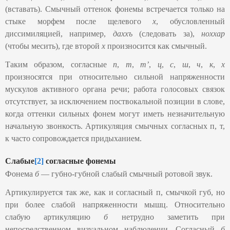
(вставать). Смычный оттенок фонемы встречается только на
стыке морфем после щелевого
х
, обусловленный
диссимиляцией, например,
даххъ
(следовать за),
ноххар
(чтобы месить), где второй
х
произносится как смычный.
Таким образом, согласные
п
,
т
,
тʼ
,
ц
,
с
,
ш
,
ч
,
к
,
х
произносятся при относительно сильной напряженности
мускулов активного органа речи; работа голосовых связок
отсутствует, за исключением поствокальной позиции в слове,
когда оттенки сильных фонем могут иметь незначительную
начальную звонкость. Артикуляция смычных согласных п, т,
к часто сопровождается придыханием.
Слабые
[2]
согласные фонемы
Фонема
б
— губно-губной слабый смычный ротовой звук.
Артикулируется так же, как и согласный п, смычкой губ, но
при более слабой напряженности мышц. Относительно
слабую артикуляцию
б
нетрудно заметить при
непосредственном визуальном наблюдении. Согласный
б