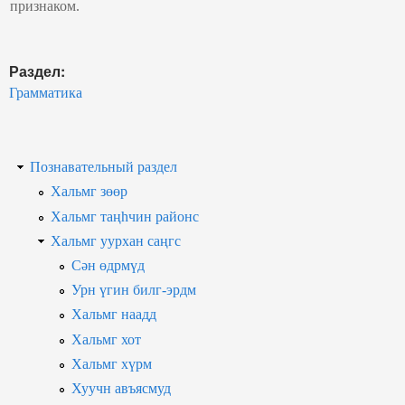
признаком.
Раздел:
Грамматика
Познавательный раздел
Хальмг зөөр
Хальмг таңһчин районс
Хальмг уурхан саңгс
Сән өдрмүд
Урн үгин билг-эрдм
Хальмг наадд
Хальмг хот
Хальмг хүрм
Хуучн авъясмуд