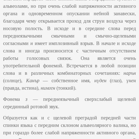
альвеолами, но при очень слабой напряженности активного
органа и одновременном опускании небной занавески,
благодаря чему открывается проход для струи воздуха через
носовую полость. В исходе и в середине слова перед
переднеязычными смычными и смычно-щелевыми
согласными
н
имеет имплозивный взрыв. В начале и исходе
слова н иногда произносится с частичным отсутствием
работы голосовых связок. Она является очень
употребительной фонемой. Встречается в любой позиции
слова и в различных комбинаторных сочетаниях:
нарън
(солнце),
Канър
― собственное имя,
нүден
(глаз),
үнен
(правда, истина),
нимген
(тонкий).
Фонема
з
— переднеязычный сверхслабый щелевой
серединный ротовой звук.
Образуется как и с щелевой преградой передней части
спинки языка с передним склоном альвеолярного валика, но
при гораздо более слабой напряженности активного органа,