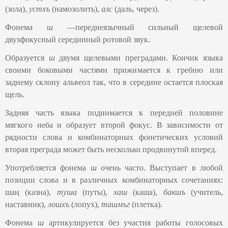
(зола),
устхъ
(намозолить),
алс
(даль, через).
Фонема
ш
—переднеязычный сильный щелевой
двухфокусный серединный ротовой звук.
Образуется
ш
двумя щелевыми преградами. Кончик языка
своими боковыми частями прижимается к гребню или
заднему склону альвеол так, что в середине остается плоская
щель.
Задняя часть языка поднимается к передней половине
мягкого неба и образует второй фокус. В зависимости от
рядности слова и комбинаторных фонетических условий
вторая преграда может быть несколько продвинутой вперед.
Употребляется фонема
ш
очень часто. Выступает в любой
позиции слова и в различных комбинаторных сочетаниях:
шаң (казна),
туша
(путы),
хаш
(каша),
бакшъ
(учитель,
наставник),
лошхъ
(лопух),
ташмъг
(плетка).
Фонема
ш
артикулируется без участия работы голосовых