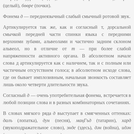
(целый),
б
өө
ре
(почки).
Фонема
д
— переднеязычный слабый смычный ротовой звук.
Артикулируется так же, как и согласный т, дорсальной
смычкой передней части спинки языка с передними
верхними зубами, альвеолами и частично задним склоном
альвеол, но в отличие от
т
— при более слабой
напряженности активного органа. В абсолютном начале
слова д артикулируется как с наличием, так и с полным или
частичным отсутствием голоса; в абсолютном исходе слова,
где он бывает имплозивным, начальная звонкость составляет
лишь около четверти длительности звука.
Согласный
д
— очень употребительная фонема, встречается в
любой позиции слова и в разных комбинаторных сочетаниях.
В словах мягкого ряда
д
выступает в смягченных оттенках:
далъ
(лопатка),
дун
(песня),
маңГъд
(татарин),
хард
(звукоподражательное слово),
энде
(здесь),
дән
(война),
идән