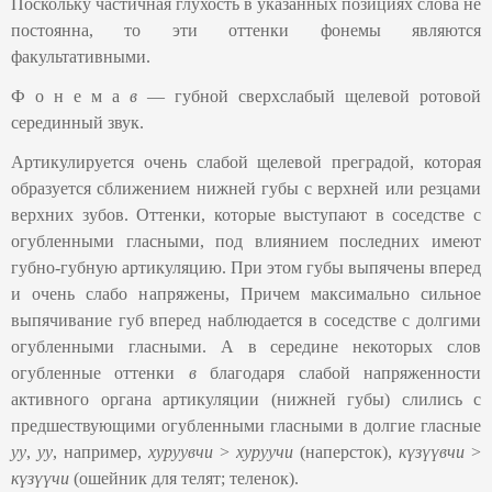
Поскольку частичная глухость в указанных позициях слова не
постоянна, то эти оттенки фонемы являются
факультативными.
Ф о н е м а
в
― губной сверхслабый щелевой ротовой
серединный звук.
Артикулируется очень слабой щелевой преградой, которая
образуется сближением нижней губы с верхней или резцами
верхних зубов. Оттенки, которые выступают в соседстве с
огубленными гласными, под влиянием последних имеют
губно-губную артикуляцию. При этом губы выпячены вперед
и очень слабо напряжены, Причем максимально сильное
выпячивание губ вперед наблюдается в соседстве с долгими
огубленными гласными. А в середине некоторых слов
огубленные оттенки
в
благодаря слабой напряженности
активного органа артикуляции (нижней губы) слились с
предшествующими огубленными гласными в долгие гласные
уу
,
уу
, например,
хуруувчи
>
хуруучи
(наперсток),
күзүүвчи
>
күзүүчи
(ошейник для телят; теленок).