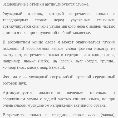
Заднеязычные оттенки артикулируются глубже.
Увулярный оттенок, который встречается только в
твердорядных словах перед увулярным смычным,
артикулируется смычкой увулы мягкого неба с задней частью
спинки языка при опущенной небной занавеске.
В абсолютном конце слова
ң
может оканчиваться глухим
исходом. В абсолютном начале слова фонема никогда не
выступает, встречается только в середине и в конце слова,
например,
таңна
(небо),
аң
(зверь),
әңге
(отдел, группа),
хоңшар
(нос, клюв),
шаңГь
(ковш).
Фонема
г
— увулярный сверхслабый щелевой серединный
ротовой звук.
Артикулируется аналогично щелевым оттенкам
х
сближением увулы с задней частью спинки языка, но при
очень слабом мускульном напряжении активного органа.
Встречается только в середине слова:
а
аг
ъ
(чашка),