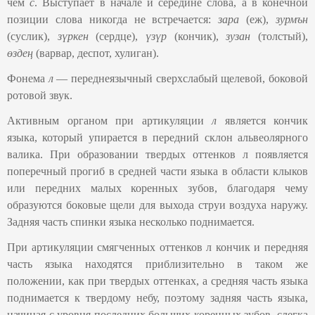
чем
с
. Выступает в начале и середине слова, а в конечной
позиции слова никогда не встречается:
зара
(еж),
зурмън
(суслик),
зүркен
(сердце),
үзүр
(кончик),
зузан
(толстый),
өздең
(варвар, деспот, хулиган).
Фонема
л
— переднеязычный сверхслабый щелевой, боковой
ротовой звук.
Активным органом при артикуляции
л
является кончик
языка, который упирается в передний склон альвеолярного
валика. При образовании твердых оттенков л появляется
поперечный прогиб в средней части языка в области клыков
или передних малых коренных зубов, благодаря чему
образуются боковые щели для выхода струи воздуха наружу.
Задняя часть спинки языка несколько поднимается.
При артикуляции смягченных оттенков л кончик и передняя
часть языка находятся приблизительно в таком же
положении, как при твердых оттенках, а средняя часть языка
поднимается к твердому небу, поэтому задняя часть языка,
начиная с уровня последних больших коренных зубов, слегка