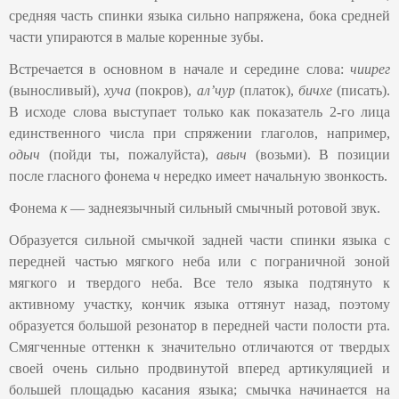
средняя часть спинки языка сильно напряжена, бока средней
части упираются в малые коренные зубы.
Встречается в основном в начале и середине слова:
чиирег
(выносливый),
хуча
(покров),
ал’чур
(платок),
бичхе
(писать).
В исходе слова выступает только как показатель 2-го лица
единственного числа при спряжении глаголов, например,
одыч
(пойди ты, пожалуйста),
авыч
(возьми). В позиции
после гласного фонема
ч
нередко имеет начальную звонкость.
Фонема
к
— заднеязычный сильный смычный ротовой звук.
Образуется сильной смычкой задней части спинки языка с
передней частью мягкого неба или с пограничной зоной
мягкого и твердого неба. Все тело языка подтянуто к
активному участку, кончик языка оттянут назад, поэтому
образуется большой резонатор в передней части полости рта.
Смягченные оттенкн к значительно отличаются от твердых
своей очень сильно продвинутой вперед артикуляцией и
большей площадью касания языка; смычка начинается на