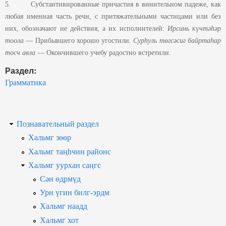
5. Субстантивированные причастия в винительном падеже, как
любая именная часть речи, с притяжательными частицами или без
них, обозначают не действия, а их исполнителей:
Ирсинь күчтәһәр
тоола
— Прибывшего хорошо угостили.
Сурһуль төгсәсиг байртаһар
тосч авла
— Окончившего учебу радостно встретили.
Раздел:
Грамматика
Познавательный раздел
Хальмг зөөр
Хальмг таңһчин районс
Хальмг уурхан саңгс
Сән өдрмүд
Урн үгин билг-эрдм
Хальмг наадд
Хальмг хот