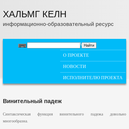
Перейти к основному содержанию
ХАЛЬМГ КЕЛН
информационно-образовательный ресурс
ГЛАВНОЕ МЕНЮ
ГЛАВНАЯ
О ПРОЕКТЕ
НОВОСТИ
ИСПОЛНИТЕЛЮ ПРОЕКТА
Винительный падеж
Синтаксическая функция винительного падежа довольно
многообразна.