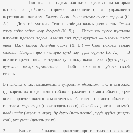
1. Винительный падеж обозначает субъект, на который
направлено действие (прямое дополнение), и управляется
переходным глаголом:
Хәәртә багш Ленин хальмг теегиг серүллә
(С.
А.) — Дорогой учитель Ленин разбудил калмыцкую степь.
Элстә
хагсу көдәг эңдән усар дүүргәд
(К. Д.) — Песчаную сухую пустыню
напоили вдоволь водой.
Хөөчнр хөд хәрүлҗәцхәнә
— Чабаны пасут
овец.
Цасн һазриг делгүднь бүркв
(Д. Б.) — Снег покрыл землю
сплошь.
Намрин цагт теңгриг кунд хар үүлн бүркнә
(Б. А.) — В
осеннее время тяжелые черные тучи покрывают небо.
Цергчнр орн-
нутгиннь меҗә харҗацхана
— Войны охраняют рубежи своей
страны.
В глаголах с так называемым внутренним объектом, т. е. в глаголах,
где корень их представляет собою выражение прямого объекта, ярче
всего прослеживается семантическая близость прямого объекта с
глаголом:
тәрә тәрх
(производить посев),
бичг бичх
(писать письмо),
наад наадх
(играть в игру),
ду дуулх
(петь песню),
зүүд зүүдлх
(видеть
сон),
уха
ухалх
(думать думу).
2. Винительный падеж направления при глаголах и послелогах