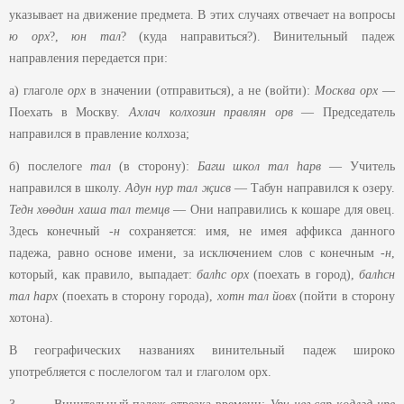
указывает на движение предмета. В этих случаях отвечает на вопросы
ю орх
?,
юн тал
? (куда направиться?). Винительный падеж
направления передается при:
а) глаголе
орх
в значении (отправиться), а не (войти):
Москва орх
—
Поехать в Москву.
Ахлач колхозин правлян орв
— Председатель
направился в правление колхоза;
б) послелоге
тал
(в сторону):
Багш школ тал һарв
— Учитель
направился в школу.
Адун нур тал җисв
— Табун направился к озеру.
Тедн хөөдин хаша тал темцв
— Они направились к кошаре для овец.
Здесь конечный
-н
сохраняется: имя, не имея аффикса данного
падежа, равно основе имени, за исключением слов с конечным -
н
,
который, как правило, выпадает:
балһс
орх
(поехать в город),
балһсн
тал һарх
(поехать в сторону города),
хотн тал йовх
(пойти в сторону
хотона).
В географических названиях винительный падеж широко
употребляется с послелогом тал и глаголом орх.