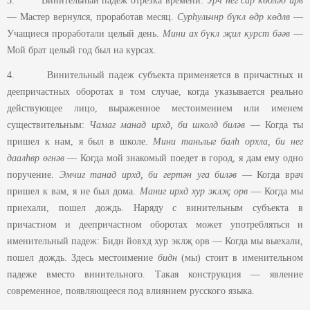
3. Винительный падеж отрезка времени:
Урч нег сар көдләд ирв
— Мастер вернулся, проработав месяц.
Сурһульчнр бүкл өдр көдлв
—
Учащиеся проработали целый день.
Мини ах бүкл җил курст бәәв
—
Мой брат целый год был на курсах.
4. Винительный падеж субъекта применяется в причастных и
деепричастных оборотах в том случае, когда указывается реально
действующее лицо, выраженное местоимением или именем
существительным:
Чамаг манад ирхд, би школд биләв
— Когда ты
пришел к нам, я был в школе.
Мини таньлыг балһ орхла, би нег
даалһвр өгнәв
— Когда мой знакомый поедет в город, я дам ему одно
поручение.
Эмчиг танад ирхд, би гертән уга биләв
— Когда врач
пришел к вам, я не был дома.
Маниг ирхд хур эклҗ орв
— Когда мы
приехали, пошел дождь. Наряду с винительным субъекта в
причастном и деепричастном оборотах может употребляться и
именительный падеж: Бидн йовхд хур эклҗ орв — Когда мы выехали,
пошел дождь. Здесь местоимение
бидн
(мы) стоит в именительном
падеже вместо винительного. Такая конструкция — явление
современное, появляющееся под влиянием русского языка.