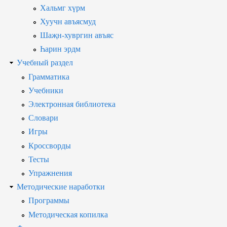
Хальмг хүрм
Хуучн авъясмуд
Шаҗн-хувргин авъяс
Һарин эрдм
Учебный раздел
Грамматика
Учебники
Электронная библиотека
Словари
Игры
Кроссворды
Тесты
Упражнения
Методические наработки
Программы
Методическая копилка