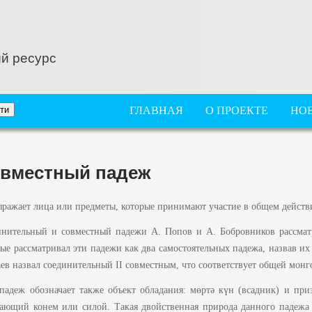
й ресурс
ГЛАВНОЕ МЕНЮ
ГЛАВНАЯ
О ПРОЕКТЕ
НО
вместный падеж
ражает лица или предметы, которые принимают участие в общем действ
инительный и совместный падежи А. Попов и А. Бобровников рассмат
ые рассматривал эти падежи как два самостоятельных падежа, назвав их 
ев назвал соединительный II совместным, что соответствует общей монг
падеж обозначает также объект обладания: мөртә күн (всадник) и призн
ающий конем или силой. Такая двойственная природа данного падежа 