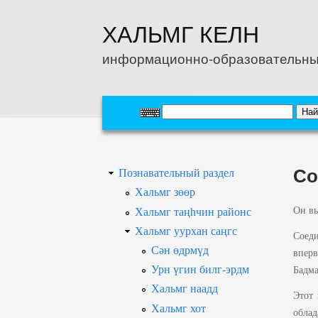
Перейти к основному содержанию
ХАЛЬМГ КЕЛН
информационно-образовательны
Со
Познавательный раздел
Хальмг зөөр
Он вы
Хальмг таңһчин районс
Хальмг уурхан саңгс
Соед
Сән өдрмүд
вперв
Урн үгин билг-эрдм
Бадма
Хальмг наадд
Этот 
Хальмг хот
облад