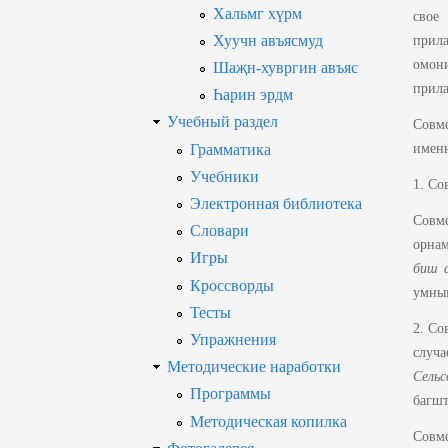
Хальмг хүрм
свое
Хуучн авъясмуд
прила
омони
Шаҗн-хувргин авъяс
прила
Һарин эрдм
Учебный раздел
Совме
Грамматика
именн
Учебники
1. Со
Электронная библиотека
Совм
Словари
орна
Игры
биш а
Кроссворды
умным
Тесты
2. Со
Упражнения
случа
Методические наработки
Сель
Программы
багшт
Методическая копилка
Совме