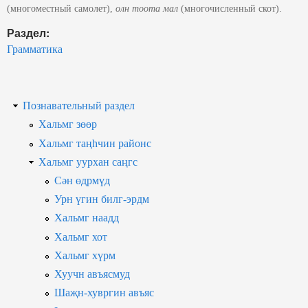
(многоместный самолет),
олн тоота мал
(многочисленный скот).
Раздел:
Грамматика
Познавательный раздел
Хальмг зөөр
Хальмг таңһчин районс
Хальмг уурхан саңгс
Сән өдрмүд
Урн үгин билг-эрдм
Хальмг наадд
Хальмг хот
Хальмг хүрм
Хуучн авъясмуд
Шаҗн-хувргин авъяс