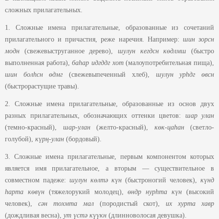
сложных прилагательных.
1. Сложные имена прилагательные, образованные из сочетаний
прилагательного и причастия, реже наречия. Например:
шин зорсн
модн
(свежевыструганное дерево),
шулун кегдсн көдлмш
(быстро
выполненная работа),
баһар идгддг хот
(малоупотребительная пища),
шин болһсн өдмг
(свежевыпеченный хлеб),
шулун урһдг өвсн
(быстрорастущие травы).
2. Сложные имена прилагательные, образованные из основ двух
разных прилагательных, обозначающих оттенки цветов:
шар улан
(темно-красный),
шар-улан
(желто-красный),
көк-цаһан
(светло-
голубой),
күрң-улан
(бордовый).
3. Сложные имена прилагательные, первым компонентом которых
является имя прилагательное, а вторым — существительное в
совместном падеже:
шулун көлтә күн
(быстроногий человек),
күнд
һарта көвүн
(тяжелорукий молодец),
өндр нурһта күн
(высокий
человек),
сән тохмта мал
(породистый скот),
их
хурта хавр
(дождливая весна),
ут
үстә күүкн
(длинноволосая девушка).