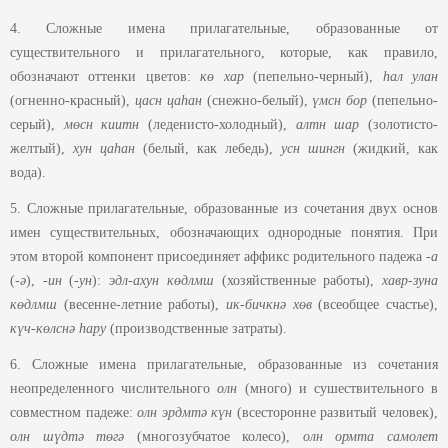
4. Сложные имена прилагательные, образованные от
существительного и прилагательного, которые, как правило,
обозначают оттенки цветов:
кө хар
(пепельно-черный),
һал улан
(огненно-красный),
цасн
цаһан
(снежно-белый),
үмсн бор
(пепельно-
серый),
мөсн киитн
(леденисто-холодный),
алтн шар
(золотисто-
желтый),
хун цаһан
(белый, как лебедь),
усн шингн
(жидкий, как
вода).
5. Сложные прилагательные, образованные из сочетания двух основ
имен существительных, обозначающих однородные понятия. При
этом второй компонент присоединяет аффикс родительного падежа -
а
(-
ә
), -
ин
(-
ун
):
эдл-ахун көдлмш
(хозяйственные работы),
хавр-зуна
көдлмш
(весенне-летние работы),
ик-бичкнә хөв
(всеобщее счастье),
күч-көлснә һару
(производственные затраты).
6. Сложные имена прилагательные, образованные из сочетания
неопределенного числительного
олн
(много) и сушествительного в
совместном падеже:
олн эрдмтә күн
(всесторонне развитый человек),
олн шүдтә төгә
(многозубчатое колесо),
олн
ормта
самолет