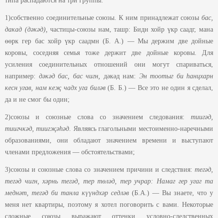
типа распадаются на три группы:
1)собственно соединительные союзы. К ним принадлежат союзы
бас,
дакад (дәкәд),
частицы-союзы нам, ташр: Бидн хойр үкр саадг, мана
өөрк гер бас хойр үкр саадмн (Б. А.) — Мы держим две дойные
коровы, соседняя семья тоже держит две дойные коровы. Для
усиления соединительных отношений они могут спариваться,
например:
дәкәд бас, бас чигн,
дәкәд нам:
Эн тоотыг би һанцхарн
кесн угав, нам кеҗ чадх уга
бил
әв
(Б. Б.) — Все это не один я сделал,
да и не смог бы один;
2)союзы и союзные слова со значением следования:
тиигәд,
тиигчкәд, тиигҗәһәд
. Являясь глагольными местоименно-наречными
образованиями, они обладают значением времени и выступают
членами предложения — обстоятельствами;
3)союзы и союзные слова со значением причини и следствия:
тегәд,
тегәд чигн, хәрнь тегәд, тер төләд
,
тер
учрар:
На
маг
гер угаг та
меднәт, тегәд би танла күүндхәр седләв
(Б.А.) — Вы знаете, что у
меня нет квартиры, поэтому я хотел поговорить с вами. Некоторые
сложные союзы выражают оттенки условно-следственных