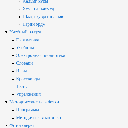
Хальмг хүрм
Хуучн авъясмуд
Шаҗн-хувргин авъяс
Һарин эрдм
Учебный раздел
Грамматика
Учебники
Электронная библиотека
Словари
Игры
Кроссворды
Тесты
Упражнения
Методические наработки
Программы
Методическая копилка
Фотогалерея