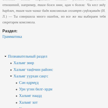
отношений, например,
тиим болсн хөөн, щин ч болхла:
Чи кесг эндү
һарһлач, тиигв чигн чамаг бидн ком
сом
олын сегләтрт суңһҗавидн
(И.
Л.) — Ты совершила много ошибок, но все же мы выбираем тебя
секретарем комсомола.
Раздел:
Грамматика
Познавательный раздел
Хальмг зөөр
Хальмг таңһчин районс
Хальмг уурхан саңгс
Сән өдрмүд
Урн үгин билг-эрдм
Хальмг наадд
Хальмг хот