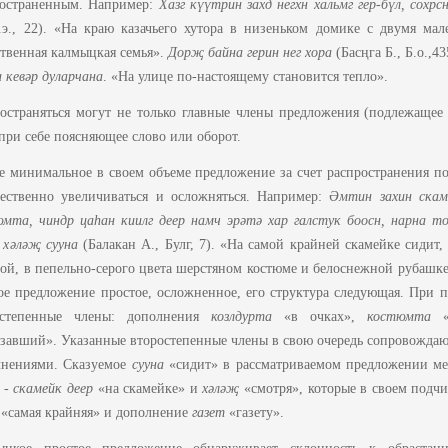
ространенным. Например:
Хазг к
үү
трин захд негхн хальмг гер-б
ү
л, сохрс
.э., 22). «На краю казачьего хутора в низеньком домике с двумя м
твенная калмыцкая семья».
Дор
җ
байна герин нег хора
(Басңга Б., Б.о.,4
 кевәр дуларчана
. «На улице по-настоящему становится тепло».
остраняться могут не только главные члены предложения (подлежащее 
при себе поясняющее слово или оборот.
 минимальное в своем объеме предложение за счет распространения п
чественно увеличиваться и осложняться. Например:
Ә
мтин захин скам
юмта, чиндр ца
h
ан киилг деер намч эр
ә
т
ә
хар галстук боосн, нарна то
 х
ә
л
әҗ
сууна
(Балакан A., Булг, 7). «На самой крайней скамейке сидит,
ой, в пепельно-серого цвета шерстяном костюме и белоснежной рубашке,
е предложение простое, осложненное, его структура следующая. При
остепенные члены: дополнения
козлдурта
«в очках»,
костюмта
«в
завший». Указанные второстепенные члены в свою очередь сопровожда
лнениями. Сказуемое
сууна
«сидит» в рассматриваемом предложении ме
 -
скамейк деер
«на скамейке» и
хәләҗ
«смотря», которые в своем подч
«самая крайняя» и дополнение
газет
«газету».