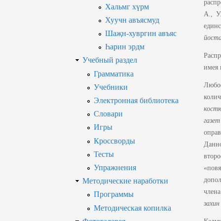
расп
Хальмг хүрм
А., У
Хуучн авъясмуд
единс
Шаҗн-хувргин авъяс
йоста
Һарин эрдм
Распр
Учебный раздел
имея 
Грамматика
Любое
Учебники
коли
Электронная библиотека
кост
Словари
газет
Игры
оправ
Кроссворды
Данно
Тесты
втор
Упражнения
«повя
допо
Методические наработки
члена
Программы
захин
Методическая копилка