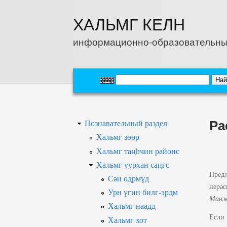
Перейти к основному содержанию
ХАЛЬМГ КЕЛН
информационно-образовательны
Ра
Познавательный раздел
Хальмг зөөр
Хальмг таңһчин районс
Хальмг уурхан саңгс
Пред
Сән өдрмүд
нера
Урн үгин билг-эрдм
Ман
Хальмг наадд
Если
Хальмг хот