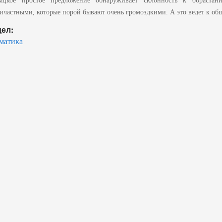
ыцкое простое предложение обнаруживает склонность к обраста
ичастными, которые порой бывают очень громоздкими. А это ведет к о
дел:
матика