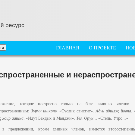
й ресурс
ГЛАВНОЕ МЕНЮ
ГЛАВНАЯ
О ПРОЕКТЕ
НО
спространенные и нераспростран
ложение, которое построено только на базе главных членов 
спространенным:
Зурмн ишкрнә.
«Суслик свистит».
Адун идшл
җ
йовна
. 
җ
хойр аашна
. «Идут Бакдык и Манджи».
Тег.
Ө
р
ү
н
... «Степь. Утро...»
 в предложении, кроме главных членов, имеются второстепенны