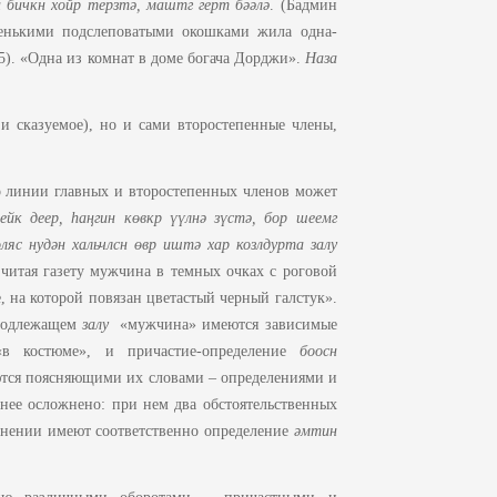
н бичкн хойр терзт
ә
, маштг герт б
әә
л
ә
. (Бадмин
аленькими подслеповатыми окошками жила одна-
35). «Одна из комнат в доме богача Дорджи».
Hаза
и сказуемое), но и сами второстепенные члены,
о линии главных и второстепенных членов может
ейк деер,
h
а
ң
гин к
ө
вкр
үү
лн
ә
з
ү
ст
ә
, бор шеемг
ляс нуд
ә
н хальчлсн
ө
вр ишт
ә
хар козлдурта залу
 читая газету мужчина в темных очках с роговой
 на которой повязан цветастый черный галстук».
 подлежащем
залу
«мужчина» имеются зависимые
 костюме», и причастие-определение
боосн
ются поясняющими их словами – определениями и
нее осложнено: при нем два обстоятельственных
инении имеют соответственно определение
әмтин