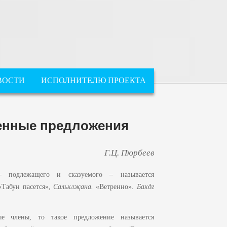
ВОСТИ
ИСПОЛНИТЕЛЮ ПРОЕКТА
енные предложения
Г.Ц. Пюрбеев
– подлежащего и сказуемого – называется
«Табун пасется»,
Салькл
җ
ана.
«Ветренно».
Бакдг
е члены, то такое предложение называется