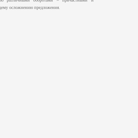
нию различными оборотами – причастными и
бщему осложнению предложения.