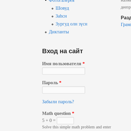
Фотогалерея
Калм
деепр
Шовуд
Заһсн
Раз
Зургуд олн зүсн
Грам
Диктанты
Вход на сайт
Имя пользователя
*
Пароль
*
Забыли пароль?
Math question
*
5 + 0 =
Solve this simple math problem and enter