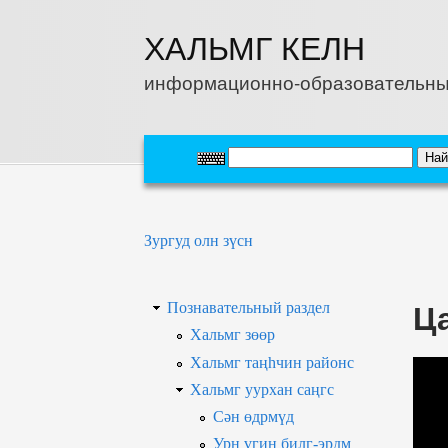
Перейти к основному содержанию
ХАЛЬМГ КЕЛН
информационно-образовательны
Вы здесь
Зургуд олн зүсн
Ц
Познавательный раздел
Хальмг зөөр
Хальмг таңһчин районс
Хальмг уурхан саңгс
Сән өдрмүд
Урн үгин билг-эрдм