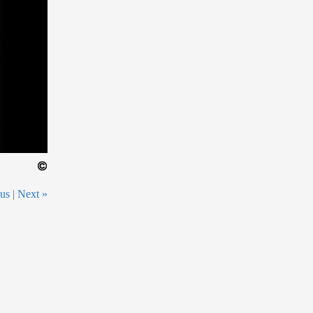
ous
|
Next »