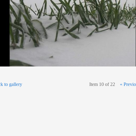
k to gallery
Item 10 of 22
« Previ