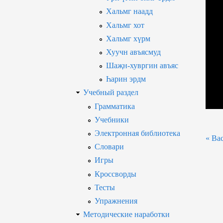
Хальмг наадд
Хальмг хот
Хальмг хүрм
Хуучн авъясмуд
Шаҗн-хувргин авъяс
Һарин эрдм
Учебный раздел
Грамматика
Учебники
Электронная библиотека
« Bac
Словари
Игры
Кроссворды
Тесты
Упражнения
Методические наработки