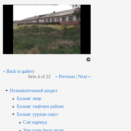
« Back to gallery
Item 4 of 22
« Previous
|
Next »
Познавательный раздел
Хальмг зөөр
Хальмг таңһчин районс
Хальмг уурхан саңгс
Сән өдрмүд
Урн үгин билг-эрдм