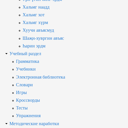
Хальмг наадд
Хальмг хот
Хальмг хүрм
Хуучн авъясмуд
Шаҗн-хувргин авъяс
Һарин эрдм
Учебный раздел
Грамматика
Учебники
Электронная библиотека
Словари
Игры
Кроссворды
Тесты
Упражнения
Методические наработки