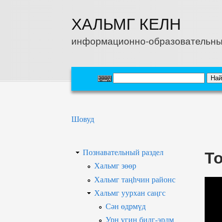
Перейти к основному содержанию
ХАЛЬМГ КЕЛН
информационно-образовательны
Вы здесь
Шовуд
Т
Познавательный раздел
Хальмг зөөр
Хальмг таңһчин районс
Хальмг уурхан саңгс
Сән өдрмүд
Урн үгин билг-эрдм