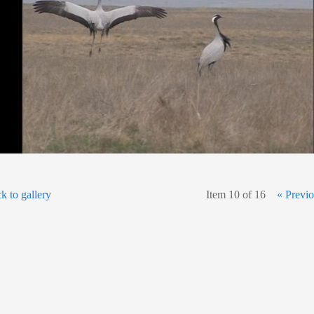
k to gallery
Item 10 of 16
« Previ