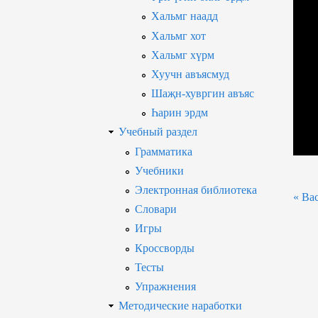
Хальмг наадд
Хальмг хот
Хальмг хүрм
Хуучн авъясмуд
Шаҗн-хувргин авъяс
Һарин эрдм
Учебный раздел
Грамматика
Учебники
Электронная библиотека
« Bac
Словари
Игры
Кроссворды
Тесты
Упражнения
Методические наработки