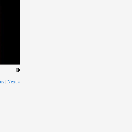
ous
|
Next »