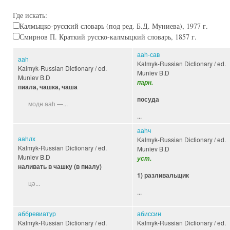
Где искать:
Калмыцко-русский словарь (под ред. Б.Д. Муниева), 1977 г.
Смирнов П. Краткий русско-калмыцкий словарь, 1857 г.
ааһ-сав
ааһ
Kalmyk-Russian Dictionary / ed.
Kalmyk-Russian Dictionary / ed.
Muniev B.D
Muniev B.D
парн.
пиала, чашка, чаша
посуда
модн ааһ —...
...
ааһч
ааһлх
Kalmyk-Russian Dictionary / ed.
Kalmyk-Russian Dictionary / ed.
Muniev B.D
Muniev B.D
уст.
наливать в чашку (в пиалу)
1) разливальщик
цә...
...
аббревиатур
абиссин
Kalmyk-Russian Dictionary / ed.
Kalmyk-Russian Dictionary / ed.