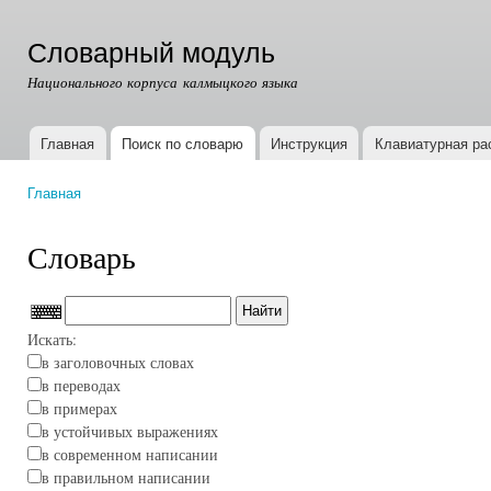
Пер
ос
Словарный модуль
со
Национального корпуса калмыцкого языка
Главная
Поиск по словарю
Инструкция
Клавиатурная ра
Главное меню
Главная
Вы здесь
Словарь
Искать:
в заголовочных словах
в переводах
в примерах
в устойчивых выражениях
в современном написании
в правильном написании