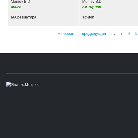
Muniev B.D
Muniev B.D
лингв.
см. эфиоп
аббревиатура
эфиоп
« первая
‹ предыдущая
…
3
4
5
Страницы