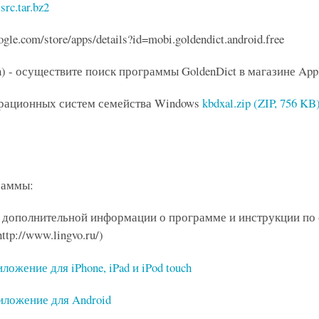
src.tar.bz2
ogle.com/store/apps/details?id=mobi.goldendict.android.free
uch) - осуществите поиск программы GoldenDict в магазине Appl
перационных систем семейства Windows
kbdxal.zip (ZIP, 756 KB
раммы:
я дополнительной информации о программе и инструкции по
tp://www.lingvo.ru/)
ложение для iPhone, iPad и iPod touch
риложение для Android