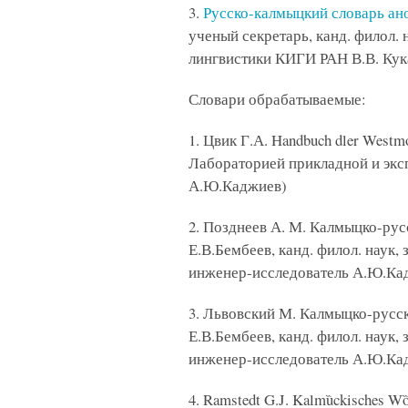
3.
Русско-калмыцкий словарь ан
ученый секретарь, канд. филол. 
лингвистики КИГИ РАН В.В. Кук
Словари обрабатываемые:
1. Цвик Г.А. Handbuch dler Westmo
Лабораторией прикладной и экс
А.Ю.Каджиев)
2. Позднеев А. М. Калмыцко-русс
Е.В.Бембеев, канд. филол. наук
инженер-исследователь А.Ю.Ка
3. Львовский М. Калмыцко-русски
Е.В.Бембеев, канд. филол. наук
инженер-исследователь А.Ю.Ка
4. Ramstedt G.J. Kalmȕckisches Wȍ