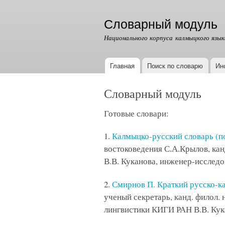
Словарный модуль
Национального корпуса калмыцкого язык
Главная
Поиск по словарю
Ин
Главное меню
Словарный модуль
Готовые словари:
1.
Калмыцко-русский словарь (под
востоковедения С.А.Крылов, кан
В.В. Куканова, инженер-исследо
2.
Смирнов П. Краткий русско-ка
ученый секретарь, канд. филол. 
лингвистики КИГИ РАН В.В. Кук