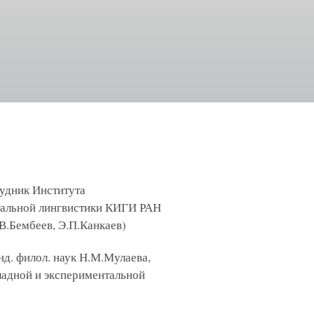
рудник Института
нтальной лингвистики КИГИ РАН
В.Бембеев, Э.П.Канкаев)
нд. филол. наук Н.М.Мулаева,
кладной и экспериментальной