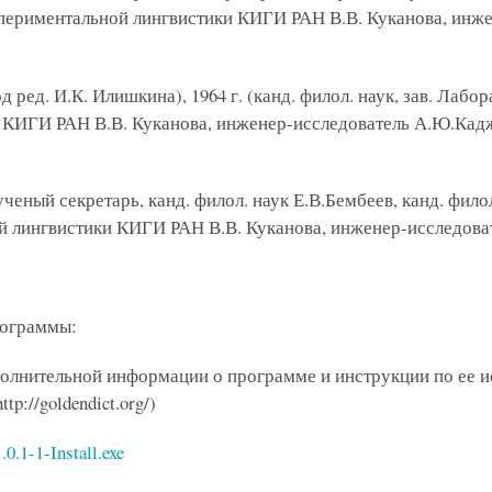
периментальной лингвистики КИГИ РАН В.В. Куканова, инже
д ред. И.К. Илишкина), 1964 г. (канд. филол. наук, зав. Лаб
 КИГИ РАН В.В. Куканова, инженер-исследователь А.Ю.Каджи
ченый секретарь, канд. филол. наук Е.В.Бембеев, канд. филол
й лингвистики КИГИ РАН В.В. Куканова, инженер-исследов
рограммы:
дополнительной информации о программе и инструкции по ее
tp://goldendict.org/)
0.1-1-Install.exe