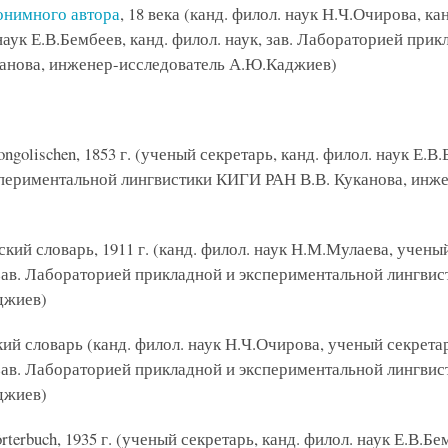
онимного автора
, 18 века (канд. филол. наук Н.Ч.Очирова, к
наук Е.В.Бембеев, канд. филол. наук, зав. Лабораторией при
анова, инженер-исследователь А.Ю.Каджиев)
ngolischen, 1853 г. (ученый секретарь, канд. филол. наук Е.В.
периментальной лингвистики КИГИ РАН В.В. Куканова, инже
кий словарь, 1911 г. (канд. филол. наук Н.М.Мулаева, ученый
, зав. Лабораторией прикладной и экспериментальной лингви
джиев)
й словарь (канд. филол. наук Н.Ч.Очирова, ученый секретар
, зав. Лабораторией прикладной и экспериментальной лингви
джиев)
rterbuch, 1935 г. (ученый секретарь, канд. филол. наук Е.В.Бем