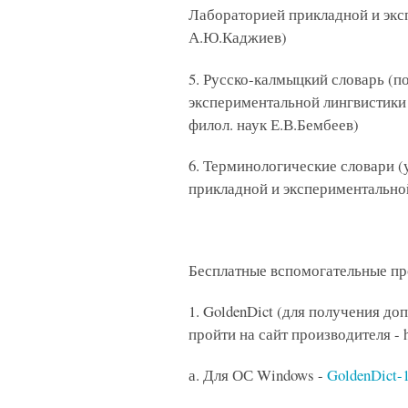
Лабораторией прикладной и экс
А.Ю.Каджиев)
5. Русско-калмыцкий словарь (по
экспериментальной лингвистики
филол. наук Е.В.Бембеев)
6. Терминологические словари (у
прикладной и экспериментально
Бесплатные вспомогательные п
1. GoldenDict (для получения 
пройти на сайт производителя - ht
а. Для ОС Windows -
GoldenDict-1.