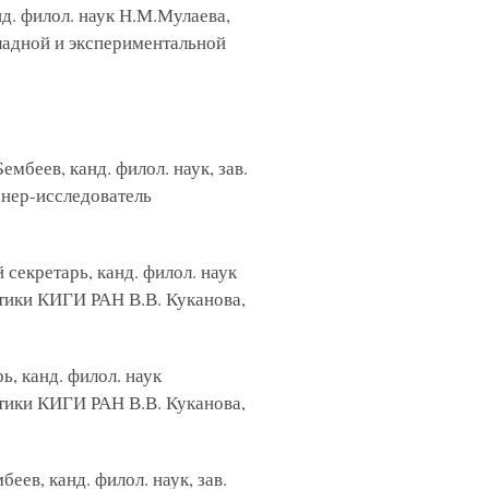
анд. филол. наук Н.М.Мулаева,
кладной и экспериментальной
Бембеев, канд. филол. наук, зав.
нер-исследователь
 секретарь, канд. филол. наук
стики КИГИ РАН В.В. Куканова,
ь, канд. филол. наук
стики КИГИ РАН В.В. Куканова,
беев, канд. филол. наук, зав.