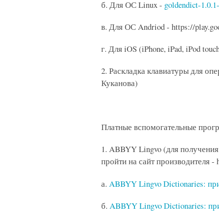
б. Для ОС Linux -
goldendict-1.0.1-
в. Для ОС Andriod - https://play.go
г. Для iOS (iPhone, iPad, iPod to
2. Раскладка клавиатуры для о
Куканова)
Платные вспомогательные прог
1. ABBYY Lingvo (для получени
пройти на сайт производителя - ht
а.
ABBYY Lingvo Dictionaries: при
б.
ABBYY Lingvo Dictionaries: п