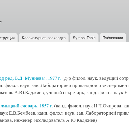
Перейти к
основному
содержанию
а
струкция
Клавиатурная раскладка
Symbol Table
Публикации
 ред. Б.Д. Муниева), 1977 г.
(д-р филол. наук, ведущий сот
д. филол. наук, зав. Лабораторией прикладной и экспериме
ватель А.Ю.Каджиев, ученый секретарь, канд. филол. наук Е.
лмыцкий словарь, 1857 г.
(канд. филол. наук Н.Ч.Очирова, ка
наук Е.В.Бембеев, канд. филол. наук, зав. Лабораторией при
анова, инженер-исследователь А.Ю.Каджиев)