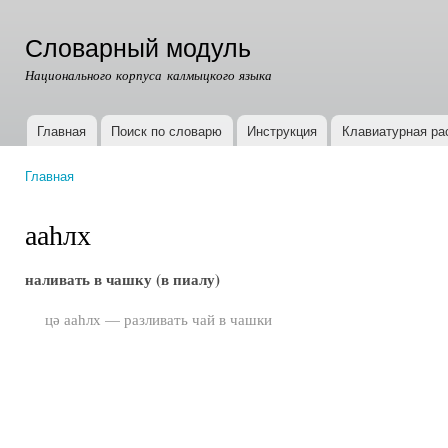
Пер
ос
Словарный модуль
со
Национального корпуса калмыцкого языка
Главная
Поиск по словарю
Инструкция
Клавиатурная ра
Главное меню
Главная
Вы здесь
ааһлх
наливать в чашку (в пиалу)
цә ааһлх — разливать чай в чашки