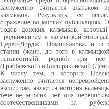
республике среди профессиональны
заслуженно считается знатоком и
калмыков. Результаты ее иссле
отражение во многих публикациях. Э
родов донских калмыков, который
продвижением в калмыцкой этнограф
Церен-Дорджи Номинханова, и ист
станиц (жанр, до того в калмыцко
неизвестный): родной для нее 
(Граббевской) и Богшракинской (Дени
К числу тем, в которых Праско
заслуженно считается непревзойде
экспертом, является история калмыц
течение многих лет она переписыв
соотечественниками за рубеж