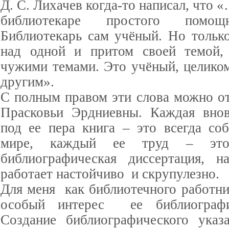
Д. С. Лихачев когда-то написал, что 
библиотекаре простого помощ
Библиотекарь сам учёный. Но только
над одной и притом своей темой,
чужими темами. Это учёный, целико
другим».
С полным правом эти слова можно от
Прасковьи Эрдниевны. Каждая вно
под ее пера книга – это всегда со
мире, каждый ее труд – это
библиографическая диссертация, н
работает настойчиво и скрупулезно.
Для меня как библиотечного работни
особый интерес ее библиографи
Создание библиографического указ