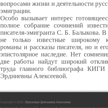
вопросами жизни и деятельности рус
эмиграции.
Особо вызывает интерес готовящее
полное собрание сочинений извест
писателя-эмигранта С. Б. Балыкова. В
не только известные широкому к
романы и рассказы писателя, но и ег
эпистолярное наследие. Нет сомнени
две работы найдут широкий отклик
труда главного библиографа КИГИ
Эрдниевны Алексеевой.
Copyright © 2026,
Прасковья Эрдниевна Алексеева
Каджиев А.Ю., Куканова В.В., Бембеев Е.В. Лаборатория прикладной и эксп