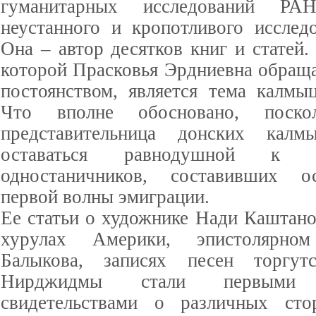
гуманитарных исследований Р
неустанного и кропотливого исследо
Она – автор десятков книг и статей.
которой Прасковья Эрдниевна обраща
постоянством, является тема калмыц
Что вполне обосновано, поск
представительница донских кал
оставаться равнодушной к 
одностаничников, составивших 
первой волны эмиграции.
Ее статьи о художнике Нади Каштан
хурулах Америки, эпистолярно
Балыкова, записях песен торгут
Нирджидмы стали первыми д
свидетельствами о различных ст