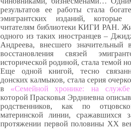
чиновниками, бизнесменами… Одни
результатов ее работы стала богат
эмигрантских изданий, которые
читателям библиотеки КИГИ РАН. Жи
одного из таких иностранцев – Джи
Андреева, внесшего значительный 
восстановления связей эмигран
исторической родиной, стала темой но
Еще одной книгой, тесно связан
донских калмыков, стала серия очерк
в
«Семейной хронике: на службе
которой Прасковья Эрдниевна описыв
родственников, как по отцовс
материнской линии, сражавшихся з
протяжении первой половины ХХ век