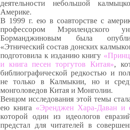
деятельности небольшой калмыц
Америке.
В 1999 г. ею в соавторстве с амери
профессором Мэрилендского ун
Борманджиновым была опубли
«Этнический состав донских калмыков
подготовила к изданию книгу
«Принц
и книга песен торгутов Китая»
, ко
библиографической редкостью и пол
не только в Калмыкии, но и среди
монголоведов Китая и Монголии.
Венцом исследования этой темы стал
ею книга
«Эренджен Хара-Даван и е
которой один из идеологов еврази
предстал для читателей в совершен