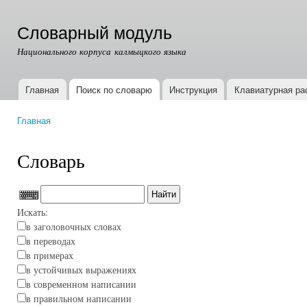
Пер
ос
Словарный модуль
со
Национального корпуса калмыцкого языка
Главная
Поиск по словарю
Инструкция
Клавиатурная ра
Главное меню
Главная
Вы здесь
Словарь
Искать:
в заголовочных словах
в переводах
в примерах
в устойчивых выражениях
в современном написании
в правильном написании