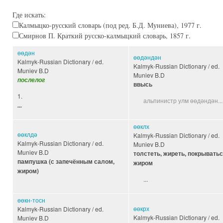
Где искать:
Калмыцко-русский словарь (под ред. Б.Д. Муниева), 1977 г.
Смирнов П. Краткий русско-калмыцкий словарь, 1857 г.
өөдән
өөдәндән
Kalmyk-Russian Dictionary / ed.
Kalmyk-Russian Dictionary / ed.
Muniev B.D
Muniev B.D
послелог
ввысь
1.
альпинистр улм өөдәндән...
...
өөклх
өөклдә
Kalmyk-Russian Dictionary / ed.
Kalmyk-Russian Dictionary / ed.
Muniev B.D
Muniev B.D
толстеть, жиреть, покрывать
пампушка (с запечённым салом,
жиром
жиром)
...
өөкн-тосн
өөкрх
Kalmyk-Russian Dictionary / ed.
Kalmyk-Russian Dictionary / ed.
Muniev B.D