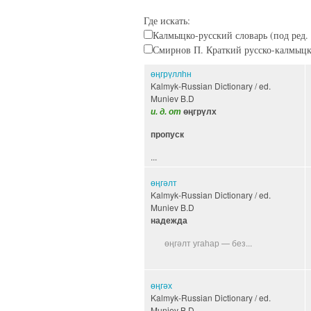
Где искать:
Калмыцко-русский словарь (под ред. 
Смирнов П. Краткий русско-калмыцки
өңгрүллһн
Kalmyk-Russian Dictionary / ed.
Muniev B.D
и. д. от
өңгрүлх
пропуск
...
өңгәлт
Kalmyk-Russian Dictionary / ed.
Muniev B.D
надежда
өңгәлт угаһар — без...
өңгәх
Kalmyk-Russian Dictionary / ed.
Muniev B.D