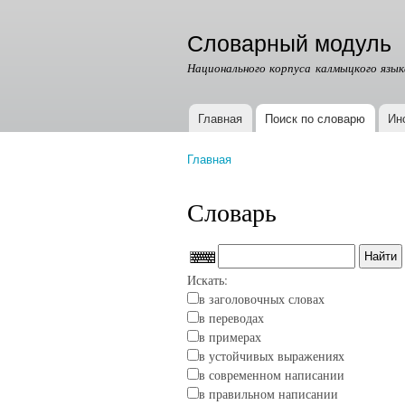
Словарный модуль
Национального корпуса калмыцкого язык
Главная
Поиск по словарю
Ин
Главное меню
Главная
Вы здесь
Словарь
Искать:
в заголовочных словах
в переводах
в примерах
в устойчивых выражениях
в современном написании
в правильном написании