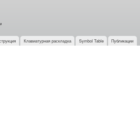
Перейти к
основному
содержанию
а
струкция
Клавиатурная раскладка
Symbol Table
Публикации