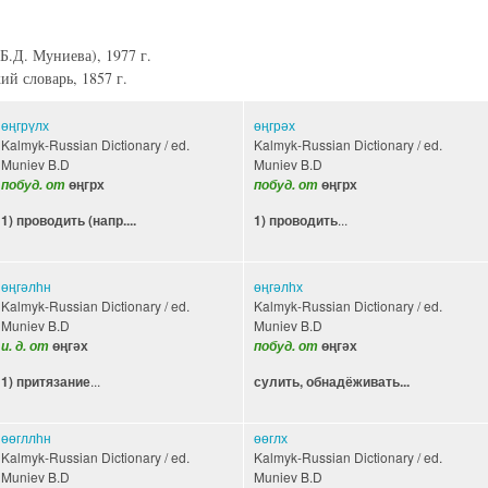
Б.Д. Муниева), 1977 г.
й словарь, 1857 г.
өңгрүлх
өңгрәх
Kalmyk-Russian Dictionary / ed.
Kalmyk-Russian Dictionary / ed.
Muniev B.D
Muniev B.D
побуд. от
өңгрх
побуд. от
өңгрх
...
1) проводить (напр....
1) проводить
өңгәлһн
өңгәлһх
Kalmyk-Russian Dictionary / ed.
Kalmyk-Russian Dictionary / ed.
Muniev B.D
Muniev B.D
и. д. от
өңгәх
побуд. от
өңгәх
...
1) притязание
сулить, обнадёживать...
өөгллһн
өөглх
Kalmyk-Russian Dictionary / ed.
Kalmyk-Russian Dictionary / ed.
Muniev B.D
Muniev B.D