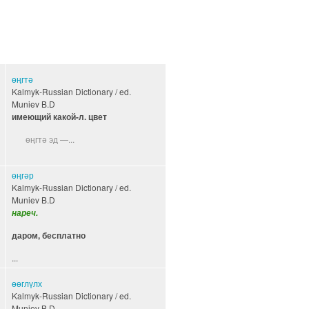
өңгтә
Kalmyk-Russian Dictionary / ed.
Muniev B.D
имеющий какой-л. цвет
өңгтә эд —...
өңгәр
Kalmyk-Russian Dictionary / ed.
Muniev B.D
нареч.
даром, бесплатно
...
өөглүлх
Kalmyk-Russian Dictionary / ed.
Muniev B.D