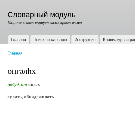
Пер
ос
Словарный модуль
со
Национального корпуса калмыцкого языка
Главная
Поиск по словарю
Инструкция
Клавиатурная ра
Главное меню
Главная
Вы здесь
өңгәлһх
өңгәх
побуд. от
сулить, обнадёживать