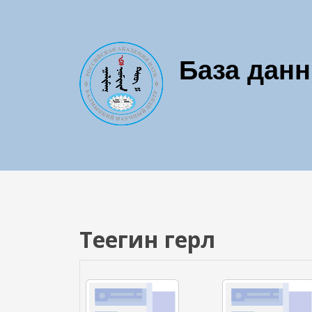
Перейти к основному содержанию
База дан
Теегин герл