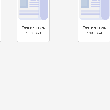
Теегин герл.
Теегин герл.
1983. №3
1983. №4