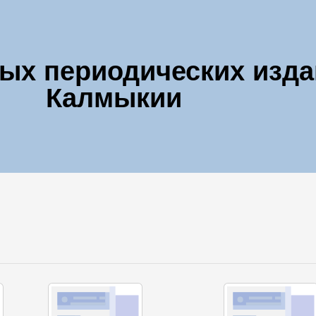
ных периодических изд
Калмыкии