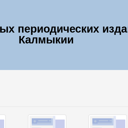
ных периодических изд
Калмыкии