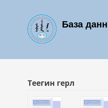
Перейти к основному содержанию
База дан
Теегин герл