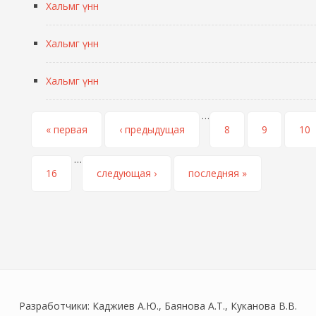
Хальмг үнн
Хальмг үнн
Хальмг үнн
…
Страницы
« первая
‹ предыдущая
8
9
10
…
16
следующая ›
последняя »
Разработчики: Каджиев А.Ю., Баянова А.Т., Куканова В.В.