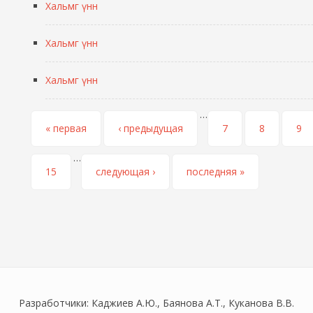
Хальмг үнн
Хальмг үнн
Хальмг үнн
…
Страницы
« первая
‹ предыдущая
7
8
9
…
15
следующая ›
последняя »
Разработчики: Каджиев А.Ю., Баянова А.Т., Куканова В.В.