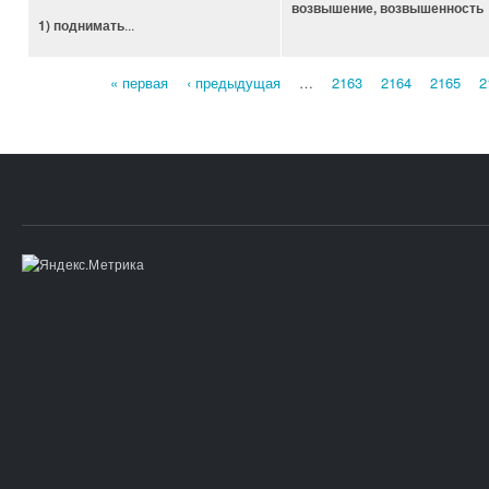
возвышение, возвышенность
...
1) поднимать
« первая
‹ предыдущая
…
2163
2164
2165
2
Страницы