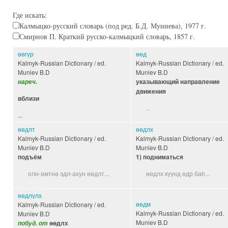
Где искать:
Калмыцко-русский словарь (под ред. Б.Д. Муниева), 1977 г.
Смирнов П. Краткий русско-калмыцкий словарь, 1857 г.
өөгүр
өөд
Kalmyk-Russian Dictionary / ed.
Kalmyk-Russian Dictionary / ed.
Muniev B.D
Muniev B.D
нареч.
указывающий направление
движения
вблизи
...
...
өөдлт
өөдлх
Kalmyk-Russian Dictionary / ed.
Kalmyk-Russian Dictionary / ed.
Muniev B.D
Muniev B.D
подъём
1) подниматься
олн-әмтнә эдл-ахун өөдлт...
өөдлх күүнд өдр баһ...
өөдлүлх
өөдм
Kalmyk-Russian Dictionary / ed.
Kalmyk-Russian Dictionary / ed.
Muniev B.D
Muniev B.D
побуд. от
өөдлх