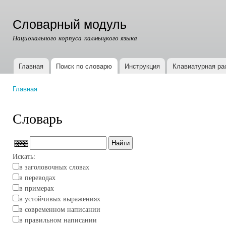
Пер
ос
Словарный модуль
со
Национального корпуса калмыцкого языка
Главная
Поиск по словарю
Инструкция
Клавиатурная ра
Главное меню
Главная
Вы здесь
Словарь
Искать:
в заголовочных словах
в переводах
в примерах
в устойчивых выражениях
в современном написании
в правильном написании