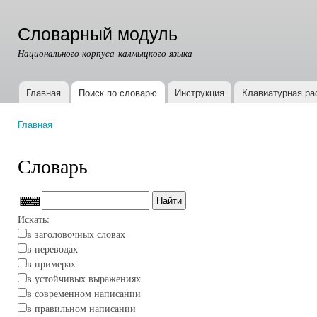
Пер
ос
Словарный модуль
со
Национального корпуса калмыцкого языка
Главная
Поиск по словарю
Инструкция
Клавиатурная ра
Главное меню
Главная
Вы здесь
Словарь
Искать:
в заголовочных словах
в переводах
в примерах
в устойчивых выражениях
в современном написании
в правильном написании