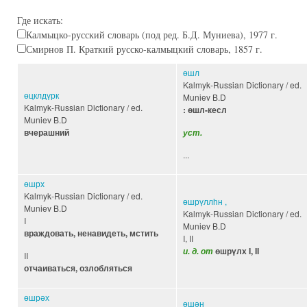
Где искать:
Калмыцко-русский словарь (под ред. Б.Д. Муниева), 1977 г.
Смирнов П. Краткий русско-калмыцкий словарь, 1857 г.
өшл
Kalmyk-Russian Dictionary / ed.
өцклдүрк
Muniev B.D
Kalmyk-Russian Dictionary / ed.
: өшл-кесл
Muniev B.D
вчерашний
уст.
...
өшрх
Kalmyk-Russian Dictionary / ed.
өшрүллһн ,
Muniev B.D
Kalmyk-Russian Dictionary / ed.
I
Muniev B.D
враждовать, ненавидеть, мстить
I, II
и. д. от
өшрүлх I, II
II
отчаиваться, озлобляться
өшрәх
өшән