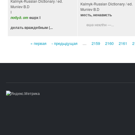
Kalmyk-Russian Dictionary / ed.
Kalmyk-Russian Dictionary / ed.
Muniev B.D
Muniev B.D
I
месть, ненависть
побуд. от
өшрх I
өшә неклһн —...
делать враждебным (...
« первая
‹ предыдущая
…
2159
2160
2161
2
Страницы