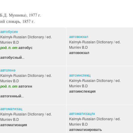
Б.Д. Муниева), 1977 г.
й словарь, 1857 г.
автобусин
автовокзал
Kalmyk-Russian Dictionary / ed.
Kalmyk-Russian Dictionary / ed.
Muniev B.D
Muniev B.D
род. п. от
автобус
автовокзал
...
автобусный
автогенә
автоинспекц
Kalmyk-Russian Dictionary / ed.
Kalmyk-Russian Dictionary / ed.
Muniev B.D
Muniev B.D
род. п. от
автоген
автоинспекция
...
автогенный
автоматизац
автоматизацлх
Kalmyk-Russian Dictionary / ed.
Kalmyk-Russian Dictionary / ed.
Muniev B.D
Muniev B.D
автоматизация
автоматизировать