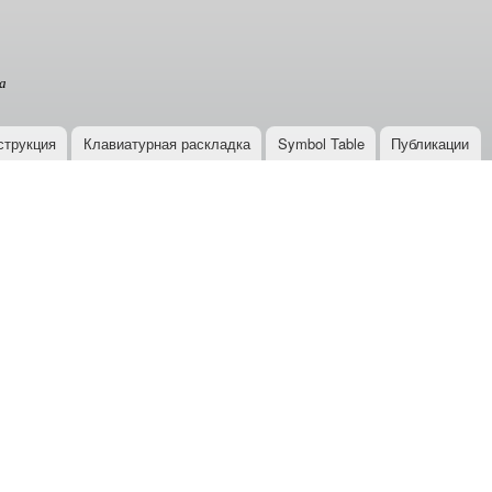
Перейти к
основному
содержанию
а
струкция
Клавиатурная раскладка
Symbol Table
Публикации