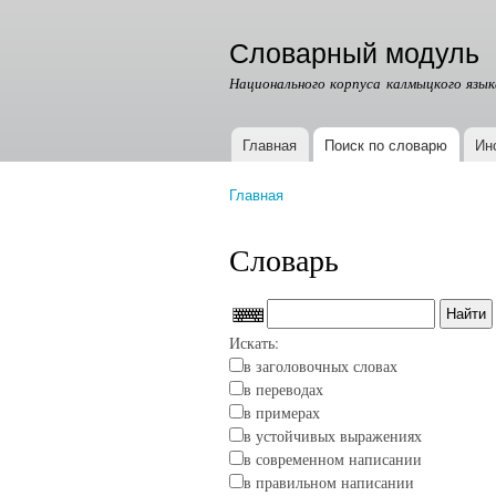
Словарный модуль
Национального корпуса калмыцкого язык
Главная
Поиск по словарю
Ин
Главное меню
Главная
Вы здесь
Словарь
Искать:
в заголовочных словах
в переводах
в примерах
в устойчивых выражениях
в современном написании
в правильном написании