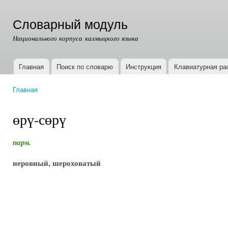
Пер
ос
Словарный модуль
со
Национального корпуса калмыцкого языка
Главная
Поиск по словарю
Инструкция
Клавиатурная ра
Главное меню
Главная
Вы здесь
өрү-сөрү
парн.
неровный, шероховатый