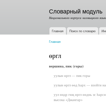
Словарный модуль
Национального корпуса калмыцкого язык
Главная
Поиск по словарю
Ин
Главное меню
Главная
Вы здесь
өргл
вершина, пик (горы)
уулын өргл — пик горы
уулын өргл өөд һарх — взойти н
уул өндр гиҗ өргл өөднь эс һарс
высока <Джангар>