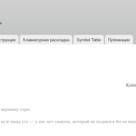
Перейти к
основному
содержанию
а
струкция
Клавиатурная раскладка
Symbol Table
Публикации
Kalmy
а вершину горы
н күлг манд уга — у нас нет скакуна, который не поднялся бы на ве