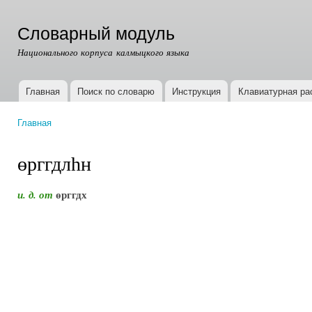
Пер
ос
Словарный модуль
со
Национального корпуса калмыцкого языка
Главная
Поиск по словарю
Инструкция
Клавиатурная ра
Главное меню
Главная
Вы здесь
өрггдлһн
өрггдх
и. д. от