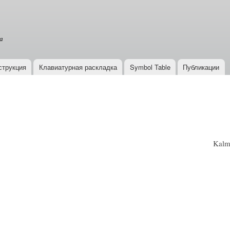
Перейти к
основному
содержанию
а
струкция
Клавиатурная раскладка
Symbol Table
Публикации
Kalmy