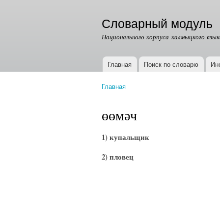
Словарный модуль
Национального корпуса калмыцкого язык
Главная
Поиск по словарю
Ин
Главное меню
Главная
Вы здесь
өөмәч
1) купальщик
2) пловец