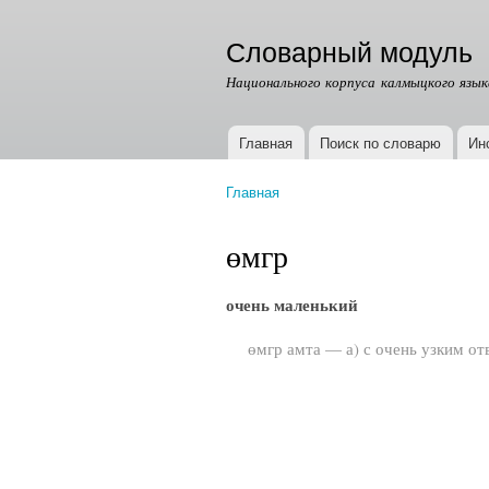
Словарный модуль
Национального корпуса калмыцкого язык
Главная
Поиск по словарю
Ин
Главное меню
Главная
Вы здесь
өмгр
очень маленький
өмгр амта — а) с очень узким от