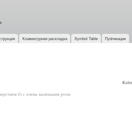
Перейти к
основному
содержанию
а
струкция
Клавиатурная раскладка
Symbol Table
Публикации
Kalmy
верстием б) с очень маленьким ртом