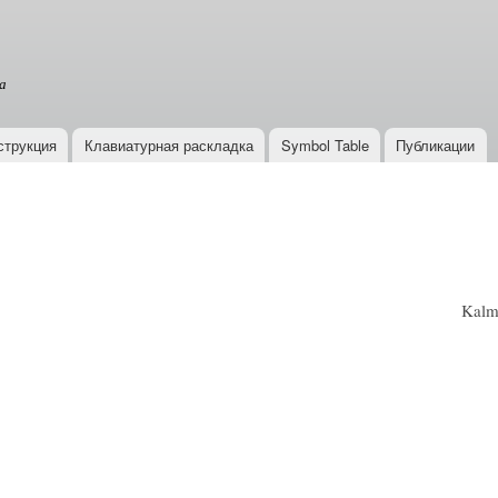
Перейти к
основному
содержанию
а
струкция
Клавиатурная раскладка
Symbol Table
Публикации
Kalmy