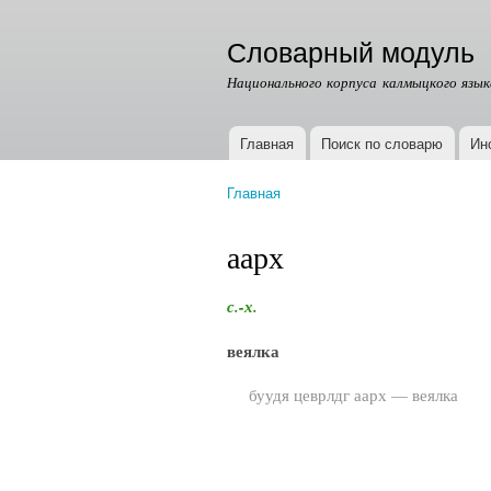
Словарный модуль
Национального корпуса калмыцкого язык
Главная
Поиск по словарю
Ин
Главное меню
Главная
Вы здесь
аарх
с.-х.
веялка
буудя цеврлдг аарх — веялка