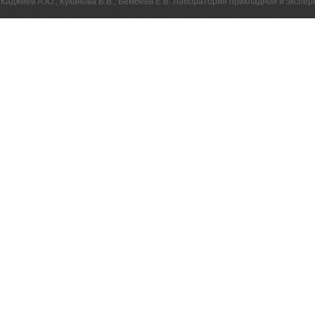
Каджиев А.Ю., Куканова В.В., Бембеев Е.В. Лаборатория прикладной и эксп