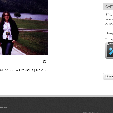
CAP
This
you 
auto
Drag
"dro
41 of 65
« Previous
|
Next »
сеева