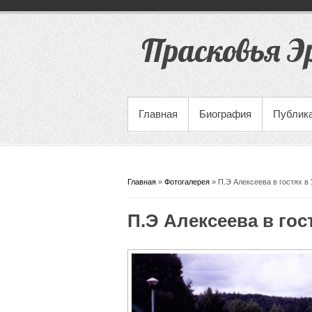
Прасковья Э
Главная
Биография
Публик
Вы здесь
Главная
»
Фотогалерея
» П.Э Алексеева в гостях в
П.Э Алексеева в гос