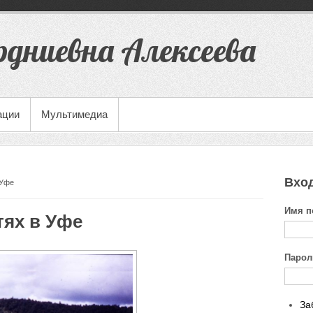
рдниевна Алексеева
ации
Мультимедиа
Вход
 Уфе
Имя п
тях в Уфе
Паро
За