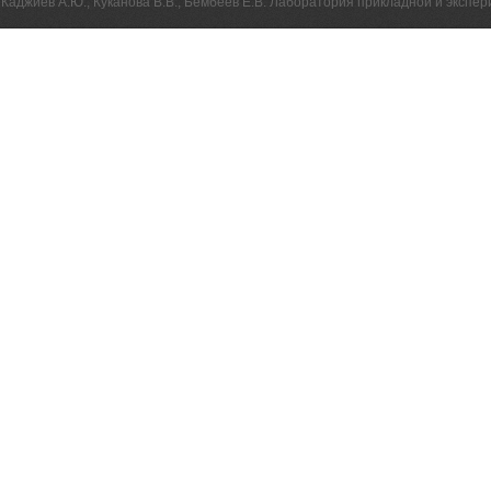
Каджиев А.Ю., Куканова В.В., Бембеев Е.В. Лаборатория прикладной и эксп