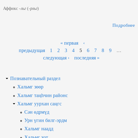
Аффикс -
льг
(-
рльг
)
Подробнее
П
« первая
‹
предыдущая
1
2
3
4
5
6
7
8
9
…
следующая ›
последняя »
Познавательный раздел
Хальмг зөөр
Хальмг таңһчин районс
Хальмг уурхан саңгс
Сән өдрмүд
Урн үгин билг-эрдм
Хальмг наадд
Хальмг хот