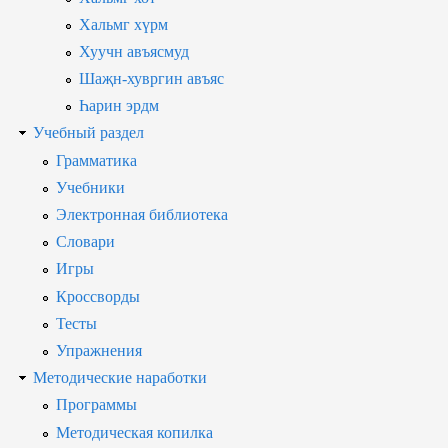
Хальмг хүрм
Хуучн авъясмуд
Шаҗн-хувргин авъяс
Һарин эрдм
Учебный раздел
Грамматика
Учебники
Электронная библиотека
Словари
Игры
Кроссворды
Тесты
Упражнения
Методические наработки
Программы
Методическая копилка