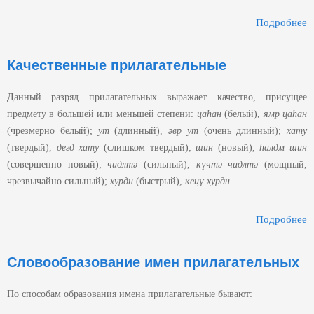
Подробнее
П
Качественные прилагательные
Данный разряд прилагательных выражает качество, присущее
предмету в большей или меньшей степени:
цаһан
(белый),
ямр цаһан
(чрезмерно белый);
ут
(длинный),
әвр ут
(очень длинный);
хату
(твердый),
дегд хату
(слишком твердый);
шин
(новый),
һалдм шин
(совершенно новый);
чидлтә
(сильный),
к
үчтә
чидлтә
(мощный,
чрезвычайно сильный);
хурдн
(быстрый),
кецү хурдн
Подробнее
О
П
Словообразование имен прилагательных
По способам образования имена прилагательные бывают: