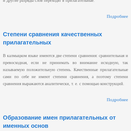
и другие разряды слов переходят в прилагательные.
Подробнее
С
Степени сравнения качественных
прилагательных
В калмыцком языке имеются две степени сравнения: сравнительная и
превосходная, если не принимать во внимание исходную, так
называемую положительную степень. Качественные прилагательные
сами по себе не имеют степени сравнения, а поэтому степени
сравнения выражаются аналитически, т. е. с помощью конструкций.
Подробнее
Образование имен прилагательных от
П
именных основ