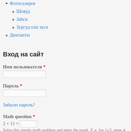
Фотогалерея
Шовуд
Заһсн
Зургуд олн зүсн
Диктанты
Вход на сайт
Имя пользователя
*
Пароль
*
Забыли пароль?
Math question
*
2 + 11 =
Solve this simple math problem and enter the result. E.g. for 1+3, enter 4.