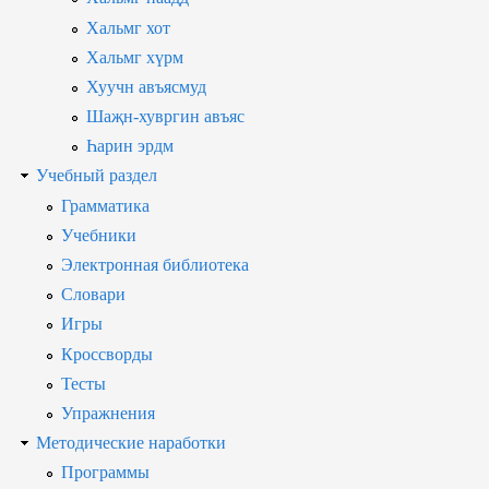
Хальмг хот
Хальмг хүрм
Хуучн авъясмуд
Шаҗн-хувргин авъяс
Һарин эрдм
Учебный раздел
Грамматика
Учебники
Электронная библиотека
Словари
Игры
Кроссворды
Тесты
Упражнения
Методические наработки
Программы