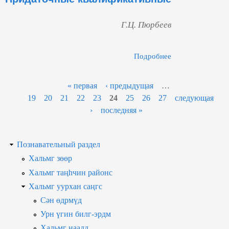
Г.Ц. Пюрбеев
Подробнее
О Придаточны
Квалификативны
« первая
‹ предыдущая
…
19
20
21
22
23
24
25
26
27
следующая
›
последняя »
Познавательный раздел
Хальмг зөөр
Хальмг таңһчин районс
Хальмг уурхан саңгс
Сән өдрмүд
Урн үгин билг-эрдм
Хальмг наадд