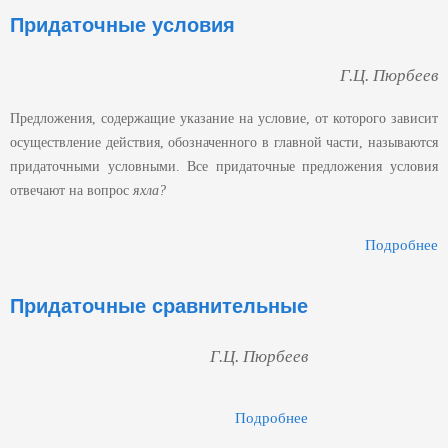
Придаточные условия
Страницы
Г.Ц. Пюрбеев
Предложения, содержащие указание на условие, от которого зависит
осуществление действия, обозначенного в главной части, называются
придаточными условными. Все придаточные предложения условия
отвечают на вопрос
яхла?
Подробнее
П
Придаточные сравнительные
Г.Ц. Пюрбеев
Подробнее
О Придаточные
Сравнительные