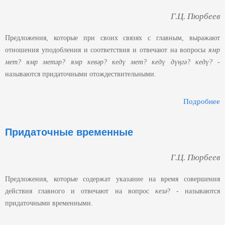
Г.Ц. Пюрбеев
Предложения, которые при своих связях с главным, выражают
отношения уподобления и соответствия и отвечают на вопросы
ямр
мет? ямр метәр? ямр кевәр? кедү мет? кедү дүңгә? кедү?
-
называются придаточными отождествительными.
Подробнее
О
Придаточные временные
Г.Ц. Пюрбеев
Предложения, которые содержат указание на время совершения
действия главного и отвечают на вопрос
кезә
? - называются
придаточными временными.