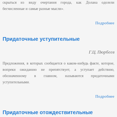
скрыться из виду очертания города, как Долана одолели
бесчисленные и самые разные мысли».
Подробнее
Д
Придаточные уступительные
Г.Ц. Пюрбеев
Предложения, в которых сообщается о каком-нибудь факте, которое,
вопреки ожиданию не препятствует, а уступает действию,
обозначенному в главном, называются придаточными
уступительными.
Подробнее
У
Придаточные отождествительные