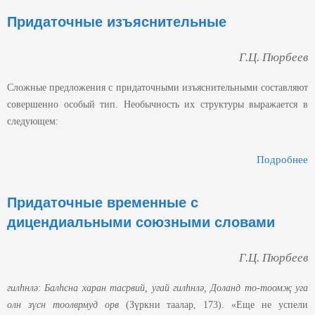
Придаточные изъяснительные
Г.Ц. Пюрбеев
Сложные предложения с придаточными изъяснительными составляют
совершенно особый тип. Необычность их структуры выражается в
следующем:
Подробнее
И
Придаточные временные с
дицендиальными союзными словами
Г.Ц. Пюрбеев
гилhнлә
:
Балhсна харан тасрвий, угай гилhнлә, Доланд то-тоомҗ уга
олн зүсн тоолврмуд орв
(Зүркни таалар, 173). «Еще не успели