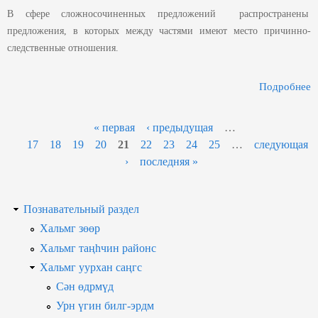
В сфере сложносочиненных предложений распространены
предложения, в которых между частями имеют место причинно-
следственные отношения.
Подробнее
« первая
‹ предыдущая
…
С
17
18
19
20
21
22
23
24
25
…
следующая
›
последняя »
Познавательный раздел
Хальмг зөөр
Хальмг таңһчин районс
Хальмг уурхан саңгс
Сән өдрмүд
Урн үгин билг-эрдм