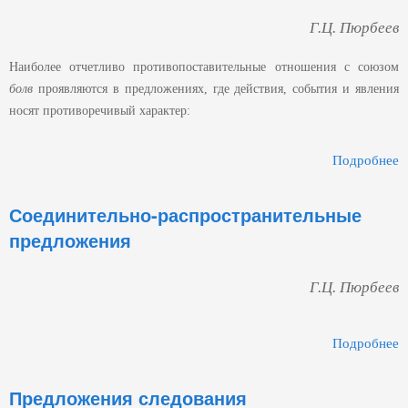
Г.Ц. Пюрбеев
Наиболее отчетливо противопоставительные отношения с союзом
болв
проявляются в предложениях, где действия, события и явления
носят противоречивый характер:
Подробнее
П
Соединительно-распространительные
С
предложения
Г.Ц. Пюрбеев
Подробнее
Р
Предложения следования