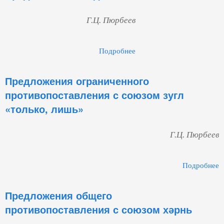
Г.Ц. Пюрбеев
Подробнее
О Предложения
Следования
Предложения ограниченного
противопоставления с союзом зугл
«только, лишь»
Г.Ц. Пюрбеев
Подробнее
П
Предложения общего
противопоставления с союзом хәрнь