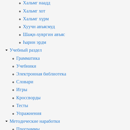
Хальмг наадд
Хальмг хот
Хальмг хүрм
Хуучн авъясмуд
Шаҗн-хувргин авъяс
Һарин эрдм
Учебный раздел
Грамматика
Учебники
Электронная библиотека
Словари
Игры
Кроссворды
Тесты
Упражнения
Методические наработки
Программы