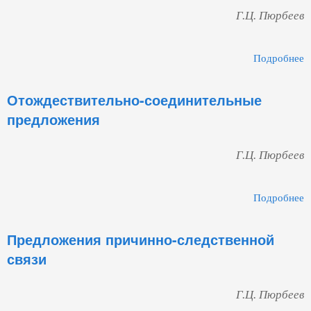
Г.Ц. Пюрбеев
Подробнее
П
Отождествительно-соединительные
предложения
Г.Ц. Пюрбеев
Подробнее
О
Предложения причинно-следственной
связи
Г.Ц. Пюрбеев