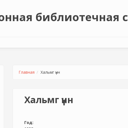
онная библиотечная 
Главная
Хальмг үнн
Хальмг үнн
Год: