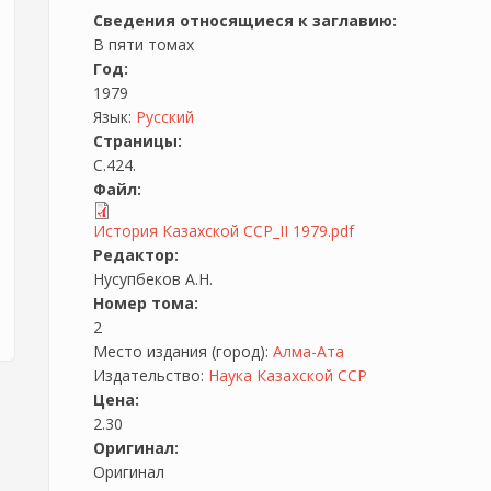
Сведения относящиеся к заглавию:
В пяти томах
Год:
1979
Язык:
Русский
Страницы:
С.424.
Файл:
История Казахской ССР_II 1979.pdf
Редактор:
Нусупбеков А.Н.
Номер тома:
2
Место издания (город):
Алма-Ата
Издательство:
Наука Казахской ССР
Цена:
2.30
Оригинал:
Оригинал