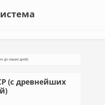
система
ен до наших дней)
СР (с древнейших
й)